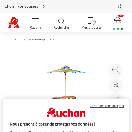
Aller
Choisir vos courses
directement
au
contenu
Aller
directement
Rayons
Recherche
Mes produits
à
la
recherche
Table à manger de jardin
Aller
directement
à
la
navigation
Aller
directement
à
Agr
la
rubrique
l'il
besoin
d'aide
à
Réd
20
l'il
à
Par
100
le
Continuer sans accepter
%
pro
Nous prenons à coeur de protéger vos données !