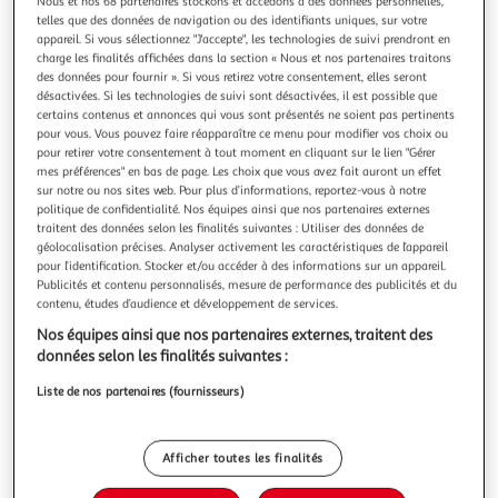
Illustration
Illustration
Nous et nos 68 partenaires stockons et accédons à des données personnelles,
telles que des données de navigation ou des identifiants uniques, sur votre
précédente
suivante
appareil. Si vous sélectionnez "J'accepte", les technologies de suivi prendront en
charge les finalités affichées dans la section « Nous et nos partenaires traitons
des données pour fournir ». Si vous retirez votre consentement, elles seront
Livraison offerte
désactivées. Si les technologies de suivi sont désactivées, il est possible que
certains contenus et annonces qui vous sont présentés ne soient pas pertinents
VIDAXL
pour vous. Vous pouvez faire réapparaître ce menu pour modifier vos choix ou
pour retirer votre consentement à tout moment en cliquant sur le lien "Gérer
Table a pique-nique et parasol enfants 79x90x60cm
mes préférences" en bas de page. Les choix que vous avez fait auront un effet
acacia solide
sur notre ou nos sites web. Pour plus d’informations, reportez-vous à notre
Votre enfant passera un apres-midi amusant autour de cet
politique de confidentialité. Nos équipes ainsi que nos partenaires externes
ensemble de table de pique-nique en bois. Il est livre
traitent des données selon les finalités suivantes : Utiliser des données de
comme un ensemble complet avec des bancs integres, une
géolocalisation précises. Analyser activement les caractéristiques de l’appareil
En savoir +
pour l’identification. Stocker et/ou accéder à des informations sur un appareil.
table integree et un parasol amovible. Materiau durable :
Vendu par
VidaXL
Publicités et contenu personnalisés, mesure de performance des publicités et du
le bois d'acacia massif est un materiau naturel magnifique.
contenu, études d’audience et développement de services.
Le bois d'acaci
Livraison dès 4/5 jours
Nos équipes ainsi que nos partenaires externes, traitent des
Livraison offerte
données selon les finalités suivantes :
Plus d'options
Liste de nos partenaires (fournisseurs)
104,99€
Vendu par
VidaXL
Livraison dès 5/6 jours
Afficher toutes les finalités
4,99€
Plus d'options