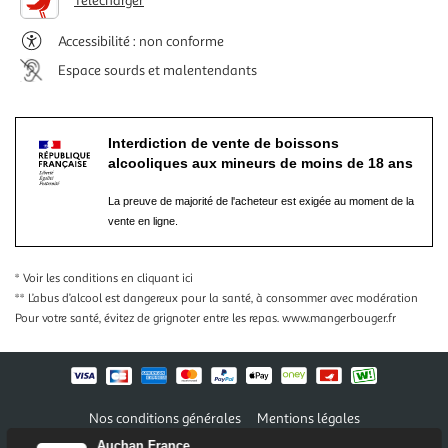
Télécharger
Accessibilité : non conforme
Espace sourds et malentendants
Interdiction de vente de boissons
alcooliques aux mineurs de moins de 18 ans
La preuve de majorité de l'acheteur est exigée au moment de la
vente en ligne.
* Voir les conditions
en cliquant ici
** L’abus d’alcool est dangereux pour la santé, à consommer avec modération
Pour votre santé, évitez de grignoter entre les repas.
www.mangerbouger.fr
Nos conditions générales
Mentions légales
Conditions des offres et promotions
Gérer mes préférences
Auchan France