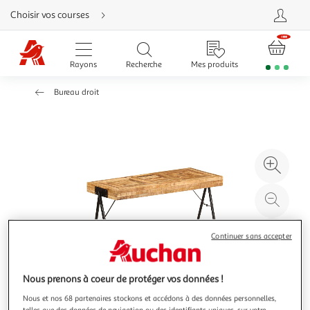
Aller
Choisir vos courses
directement
au
contenu
Aller
directement
Rayons
Recherche
Mes produits
à
la
recherche
Bureau droit
Aller
directement
à
la
navigation
Aller
directement
à
Agr
la
rubrique
l'il
besoin
d'aide
à
Réd
20
l'il
à
Par
Continuer sans accepter
100
le
%
pro
Nous prenons à coeur de protéger vos données !
Nous et nos 68 partenaires stockons et accédons à des données personnelles,
telles que des données de navigation ou des identifiants uniques, sur votre