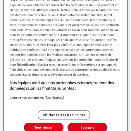
Illustration
Illustration
appareil. Si vous sélectionnez "J'accepte", les technologies de suivi prendront en
précédente
suivante
charge les finalités affichées dans la section « Nous et nos partenaires traitons
des données pour fournir ». Si vous retirez votre consentement, elles seront
désactivées. Si les technologies de suivi sont désactivées, il est possible que
Livraison offerte
certains contenus et annonces qui vous sont présentés ne soient pas pertinents
pour vous. Vous pouvez faire réapparaître ce menu pour modifier vos choix ou
VIDAXL
pour retirer votre consentement à tout moment en cliquant sur le lien "Gérer
mes préférences" en bas de page. Les choix que vous avez fait auront un effet
Table a ecrire bois de manguier massif 118 x 50 x 75
sur notre ou nos sites web. Pour plus d’informations, reportez-vous à notre
cm
politique de confidentialité. Nos équipes ainsi que nos partenaires externes
La table a ecrire apportera une touche intemporelle a la
traitent des données selon les finalités suivantes : Utiliser des données de
decoration de votre bureau. Le bureau est en bois de
géolocalisation précises. Analyser activement les caractéristiques de l’appareil
pour l’identification. Stocker et/ou accéder à des informations sur un appareil.
manguier massif et est tres stable et durable. Le dessus de
En savoir +
Publicités et contenu personnalisés, mesure de performance des publicités et du
table robuste est ideal pour placer votre ordinateur et des
Vendu par
VidaXL
contenu, études d’audience et développement de services.
livres ou des objets decoratifs tels que des vases ou des
plantes en p
Nos équipes ainsi que nos partenaires externes, traitent des
Livraison dès 4/5 jours
données selon les finalités suivantes :
Livraison offerte
Plus d'options
Liste de nos partenaires (fournisseurs)
155,99€
Vendu par
VidaXL
Afficher toutes les finalités
Livraison dès 5/6 jours
4,99€
Tout refuser
J'accepte
Plus d'options