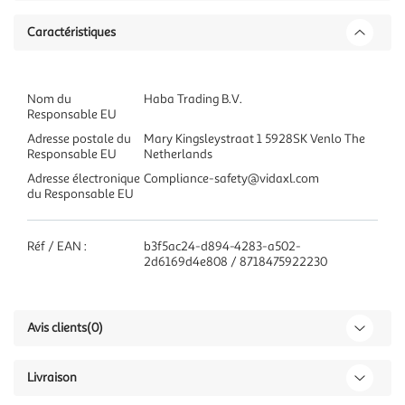
Caractéristiques
Nom du
Haba Trading B.V.
Responsable EU
Adresse postale du
Mary Kingsleystraat 1 5928SK Venlo The
Responsable EU
Netherlands
Adresse électronique
Compliance-safety@vidaxl.com
du Responsable EU
Réf / EAN :
b3f5ac24-d894-4283-a502-
2d6169d4e808 / 8718475922230
Avis clients
(0)
Livraison