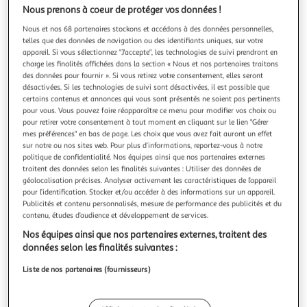
Illustration
Illustration
Nous prenons à coeur de protéger vos données !
précédente
suivante
Nous et nos 68 partenaires stockons et accédons à des données personnelles,
telles que des données de navigation ou des identifiants uniques, sur votre
appareil. Si vous sélectionnez "J'accepte", les technologies de suivi prendront en
Livraison offerte
charge les finalités affichées dans la section « Nous et nos partenaires traitons
des données pour fournir ». Si vous retirez votre consentement, elles seront
VIDAXL
désactivées. Si les technologies de suivi sont désactivées, il est possible que
Support a double rouleau pour remorque de bateau 2
certains contenus et annonces qui vous sont présentés ne soient pas pertinents
pour vous. Vous pouvez faire réapparaître ce menu pour modifier vos choix ou
pcs 59-84 cm
pour retirer votre consentement à tout moment en cliquant sur le lien "Gérer
Ces supports a double rouleau ont un cadre en acier et
mes préférences" en bas de page. Les choix que vous avez fait auront un effet
peuvent etre installes sur votre remorque de bateau pour
sur notre ou nos sites web. Pour plus d’informations, reportez-vous à notre
soutenir la partie inferieure du bateau, ce qui en fait une
En savoir +
politique de confidentialité. Nos équipes ainsi que nos partenaires externes
partie indispensable de votre remorque de bateau. Etant
Vendu par
VidaXL
traitent des données selon les finalités suivantes : Utiliser des données de
donne que la hauteur de nos supports a double rouleau
géolocalisation précises. Analyser activement les caractéristiques de l’appareil
peut etre reglee e
pour l’identification. Stocker et/ou accéder à des informations sur un appareil.
Livraison dès 4/5 jours
Publicités et contenu personnalisés, mesure de performance des publicités et du
Livraison offerte
contenu, études d’audience et développement de services.
Plus d'options
Nos équipes ainsi que nos partenaires externes, traitent des
83,99€
Vendu par
VidaXL
données selon les finalités suivantes :
Liste de nos partenaires (fournisseurs)
Livraison dès 5/6 jours
4,99€
Plus d'options