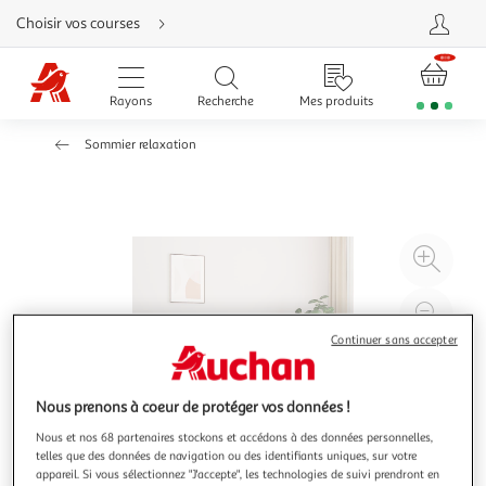
Aller
Choisir vos courses
directement
au
contenu
Aller
directement
Rayons
Recherche
Mes produits
à
la
recherche
Sommier relaxation
Aller
directement
à
la
navigation
Aller
directement
à
Agr
la
rubrique
l'il
besoin
d'aide
à
Réd
20
l'il
Continuer sans accepter
à
Par
100
le
Nous prenons à coeur de protéger vos données !
%
pro
Nous et nos 68 partenaires stockons et accédons à des données personnelles,
telles que des données de navigation ou des identifiants uniques, sur votre
appareil. Si vous sélectionnez "J'accepte", les technologies de suivi prendront en