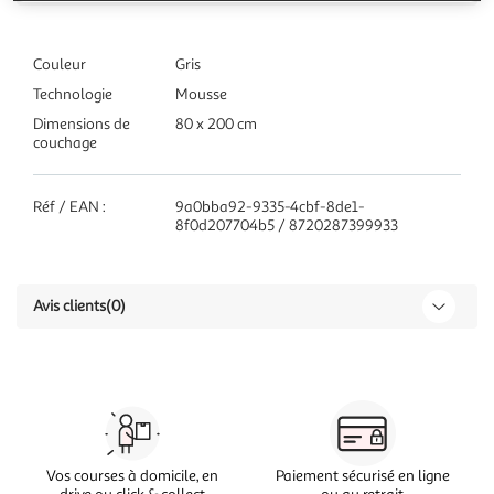
Couleur
Gris
Technologie
Mousse
Dimensions de
80 x 200 cm
couchage
Réf / EAN :
9a0bba92-9335-4cbf-8de1-
8f0d207704b5 / 8720287399933
Avis clients
(0)
Vos courses à domicile, en
Paiement sécurisé en ligne