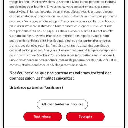
Illustration
Illustration
charge les finalités affichées dans la section « Nous et nos partenaires traitons
des données pour fournir ». Si vous retirez votre consentement, elles seront
précédente
suivante
désactivées. Si les technologies de suivi sont désactivées, il est possible que
certains contenus et annonces qui vous sont présentés ne soient pas pertinents
pour vous. Vous pouvez faire réapparaître ce menu pour modifier vos choix ou
pour retirer votre consentement à tout moment en cliquant sur le lien "Gérer
VIDAXL
mes préférences" en bas de page. Les choix que vous avez fait auront un effet
Sommier a lattes de lit avec matelas Gris clair 80x200
sur notre ou nos sites web. Pour plus d’informations, reportez-vous à notre
cm Tissu
politique de confidentialité. Nos équipes ainsi que nos partenaires externes
traitent des données selon les finalités suivantes : Utiliser des données de
Utilisez ce lit a sommier pour profiter d'une nuit de
géolocalisation précises. Analyser activement les caractéristiques de l’appareil
sommeil reparatrice ! Il vous offre une relaxation maximale
pour l’identification. Stocker et/ou accéder à des informations sur un appareil.
et un sommeil agreable. Tissu durable : le tissu presente un
En savoir +
Publicités et contenu personnalisés, mesure de performance des publicités et du
aspect simple et epure, et il est respirant et durable.Tete de
contenu, études d’audience et développement de services.
Vous voulez connaître le prix de ce produit ?
lit pratique : la tete de lit est reglable en hauteur selon vo
Nos équipes ainsi que nos partenaires externes, traitent des
données selon les finalités suivantes :
Afficher le prix
Liste de nos partenaires (fournisseurs)
Afficher toutes les finalités
Description
Tout refuser
J'accepte
Caractéristiques