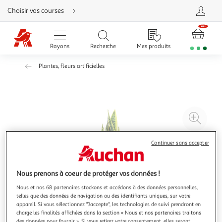
Aller
Choisir vos courses
directement
au
contenu
Aller
directement
Rayons
Recherche
Mes produits
à
la
recherche
Plantes, fleurs artificielles
Aller
directement
à
la
navigation
Aller
directement
à
Agr
la
rubrique
l'il
besoin
d'aide
à
Réd
Continuer sans accepter
20
l'il
à
Par
Nous prenons à coeur de protéger vos données !
100
le
Nous et nos 68 partenaires stockons et accédons à des données personnelles,
%
pro
telles que des données de navigation ou des identifiants uniques, sur votre
appareil. Si vous sélectionnez "J'accepte", les technologies de suivi prendront en
charge les finalités affichées dans la section « Nous et nos partenaires traitons
des données pour fournir ». Si vous retirez votre consentement, elles seront