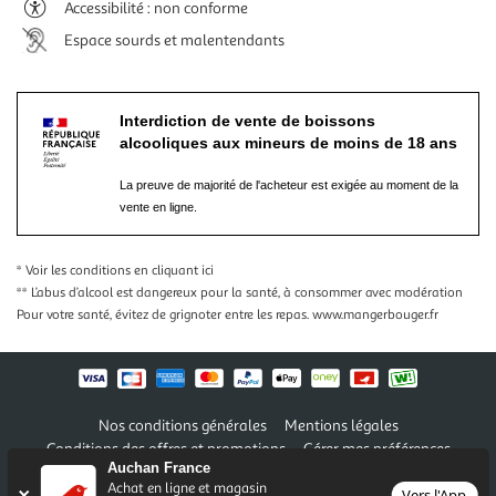
Accessibilité : non conforme
Espace sourds et malentendants
Interdiction de vente de boissons
alcooliques aux mineurs de moins de 18 ans
La preuve de majorité de l'acheteur est exigée au moment de la
vente en ligne.
* Voir les conditions
en cliquant ici
** L’abus d’alcool est dangereux pour la santé, à consommer avec modération
Pour votre santé, évitez de grignoter entre les repas.
www.mangerbouger.fr
Nos conditions générales
Mentions légales
Conditions des offres et promotions
Gérer mes préférences
Auchan France
Politique de confidentialité
Informations légales marketplace
Achat en ligne et magasin
Vers l'App