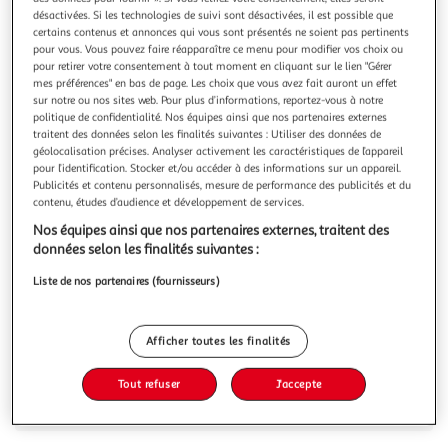
Illustration
Illustration
désactivées. Si les technologies de suivi sont désactivées, il est possible que
précédente
suivante
certains contenus et annonces qui vous sont présentés ne soient pas pertinents
pour vous. Vous pouvez faire réapparaître ce menu pour modifier vos choix ou
pour retirer votre consentement à tout moment en cliquant sur le lien "Gérer
mes préférences" en bas de page. Les choix que vous avez fait auront un effet
VIDAXL
sur notre ou nos sites web. Pour plus d’informations, reportez-vous à notre
politique de confidentialité. Nos équipes ainsi que nos partenaires externes
Plante artificielle avec pot Sanseviere 65 cm Vert
traitent des données selon les finalités suivantes : Utiliser des données de
Ajoutez de la verdure a votre interieur avec cette plante
géolocalisation précises. Analyser activement les caractéristiques de l’appareil
artificielle realiste sanseviere. La plante sanseviere fait 50
pour l’identification. Stocker et/ou accéder à des informations sur un appareil.
cm de haut et sera le choix parfait pour votre interieur ou
En savoir +
Publicités et contenu personnalisés, mesure de performance des publicités et du
bureau. La plante a 21 feuilles avec des details parfaits, lui
contenu, études d’audience et développement de services.
Vous voulez connaître le prix de ce produit ?
donnant un aspect complet et realiste et elle ne se fane
Nos équipes ainsi que nos partenaires externes, traitent des
données selon les finalités suivantes :
Afficher le prix
Liste de nos partenaires (fournisseurs)
Afficher toutes les finalités
Description
Tout refuser
J'accepte
Caractéristiques