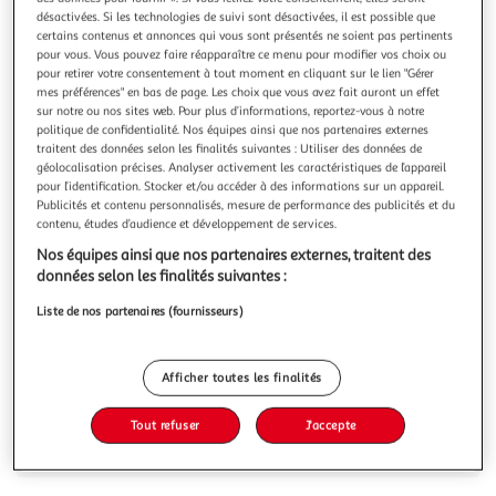
Illustration
Illustration
désactivées. Si les technologies de suivi sont désactivées, il est possible que
précédente
suivante
certains contenus et annonces qui vous sont présentés ne soient pas pertinents
pour vous. Vous pouvez faire réapparaître ce menu pour modifier vos choix ou
pour retirer votre consentement à tout moment en cliquant sur le lien "Gérer
mes préférences" en bas de page. Les choix que vous avez fait auront un effet
VIDAXL
sur notre ou nos sites web. Pour plus d’informations, reportez-vous à notre
politique de confidentialité. Nos équipes ainsi que nos partenaires externes
Matelas pour chiens Taille L Marron
traitent des données selon les finalités suivantes : Utiliser des données de
Ce matelas pour chiens donnera a vos animaux de
géolocalisation précises. Analyser activement les caractéristiques de l’appareil
compagnie une surface chaude et confortable pour se
pour l’identification. Stocker et/ou accéder à des informations sur un appareil.
blottir. Le lit pour chiens a un design et une couleur
En savoir +
Publicités et contenu personnalisés, mesure de performance des publicités et du
elegants, qui conviendront a la plupart des decors. Ce
contenu, études d’audience et développement de services.
Vous voulez connaître le prix de ce produit ?
coussin pour chiens est leger, ce qui le rend facile a
Nos équipes ainsi que nos partenaires externes, traitent des
transporter. Il convient aux chiens
données selon les finalités suivantes :
Afficher le prix
Liste de nos partenaires (fournisseurs)
Afficher toutes les finalités
Description
Tout refuser
J'accepte
Caractéristiques