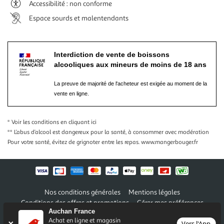
Accessibilité : non conforme
Espace sourds et malentendants
Interdiction de vente de boissons
alcooliques aux mineurs de moins de 18 ans
La preuve de majorité de l'acheteur est exigée au moment de la
vente en ligne.
* Voir les conditions
en cliquant ici
** L’abus d’alcool est dangereux pour la santé, à consommer avec modération
Pour votre santé, évitez de grignoter entre les repas.
www.mangerbouger.fr
Nos conditions générales
Mentions légales
Conditions des offres et promotions
Gérer mes préférences
Auchan France
Politique de confidentialité
Informations légales marketplace
Achat en ligne et magasin
Vers l'App