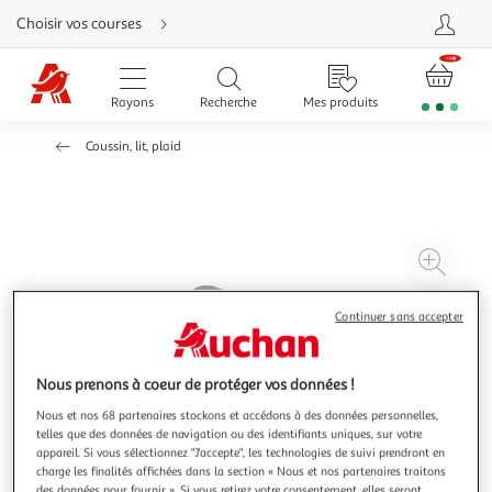
Aller
Choisir vos courses
directement
au
contenu
Aller
directement
Rayons
Recherche
Mes produits
à
la
recherche
Coussin, lit, plaid
Aller
directement
à
la
navigation
Aller
directement
à
Agr
la
rubrique
l'il
besoin
d'aide
à
Réd
Continuer sans accepter
20
l'il
à
Par
Nous prenons à coeur de protéger vos données !
100
le
Nous et nos 68 partenaires stockons et accédons à des données personnelles,
%
pro
telles que des données de navigation ou des identifiants uniques, sur votre
appareil. Si vous sélectionnez "J'accepte", les technologies de suivi prendront en
charge les finalités affichées dans la section « Nous et nos partenaires traitons
des données pour fournir ». Si vous retirez votre consentement, elles seront