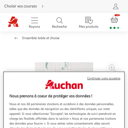
Aller
Choisir vos courses
directement
au
contenu
Aller
directement
Rayons
Recherche
Mes produits
à
la
recherche
Ensemble table et chaise
Aller
directement
à
la
navigation
Aller
directement
à
Agr
la
rubrique
l'il
besoin
Continuer sans accepter
d'aide
à
Réd
20
l'il
à
Par
Nous prenons à coeur de protéger vos données !
100
le
Nous et nos 68 partenaires stockons et accédons à des données personnelles,
%
pro
telles que des données de navigation ou des identifiants uniques, sur votre
appareil. Si vous sélectionnez "J'accepte", les technologies de suivi prendront en
charge les finalités affichées dans la section « Nous et nos partenaires traitons
des données pour fournir ». Si vous retirez votre consentement, elles seront