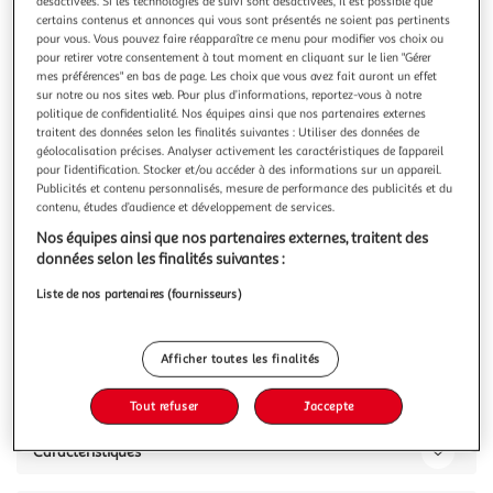
Illustration
Illustration
désactivées. Si les technologies de suivi sont désactivées, il est possible que
certains contenus et annonces qui vous sont présentés ne soient pas pertinents
précédente
suivante
pour vous. Vous pouvez faire réapparaître ce menu pour modifier vos choix ou
pour retirer votre consentement à tout moment en cliquant sur le lien "Gérer
mes préférences" en bas de page. Les choix que vous avez fait auront un effet
sur notre ou nos sites web. Pour plus d’informations, reportez-vous à notre
VIDAXL
politique de confidentialité. Nos équipes ainsi que nos partenaires externes
Ensemble de bar 5 pcs Blanc Bois de pin massif
traitent des données selon les finalités suivantes : Utiliser des données de
géolocalisation précises. Analyser activement les caractéristiques de l’appareil
Prenez une gorgee de votre verre de vin prefere ou profitez
pour l’identification. Stocker et/ou accéder à des informations sur un appareil.
d'un bon repas avec votre famille et vos amis autour de ce
Publicités et contenu personnalisés, mesure de performance des publicités et du
magnifique ensemble de bar en bois ! Le bois de pin solide
En savoir +
contenu, études d’audience et développement de services.
est un beau materiau naturel. Le bois de pin a un grain
Vous voulez connaître le prix de ce produit ?
Nos équipes ainsi que nos partenaires externes, traitent des
droit et les nœuds donnent au materiau son aspect
données selon les finalités suivantes :
caracteristique
Afficher le prix
Liste de nos partenaires (fournisseurs)
Afficher toutes les finalités
Description
Tout refuser
J'accepte
Caractéristiques