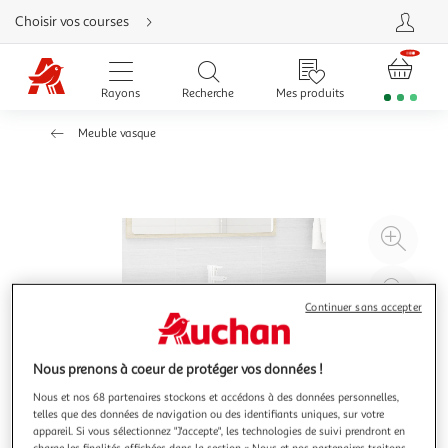
Aller
Choisir vos courses
directement
au
contenu
Aller
directement
Rayons
Recherche
Mes produits
à
la
recherche
Meuble vasque
Aller
directement
à
la
navigation
Aller
directement
à
Agr
la
rubrique
l'il
besoin
d'aide
à
Réd
20
l'il
Continuer sans accepter
à
Par
100
le
Nous prenons à coeur de protéger vos données !
%
pro
Nous et nos 68 partenaires stockons et accédons à des données personnelles,
telles que des données de navigation ou des identifiants uniques, sur votre
appareil. Si vous sélectionnez "J'accepte", les technologies de suivi prendront en
charge les finalités affichées dans la section « Nous et nos partenaires traitons