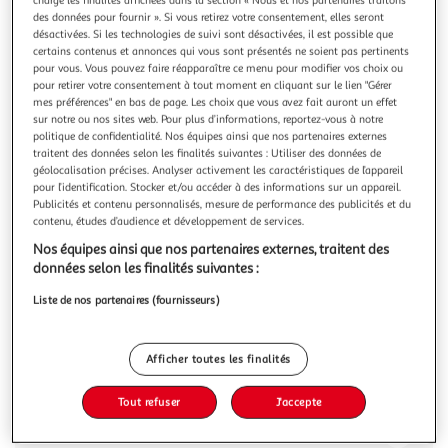
Illustration
Illustration
des données pour fournir ». Si vous retirez votre consentement, elles seront
précédente
suivante
désactivées. Si les technologies de suivi sont désactivées, il est possible que
certains contenus et annonces qui vous sont présentés ne soient pas pertinents
pour vous. Vous pouvez faire réapparaître ce menu pour modifier vos choix ou
pour retirer votre consentement à tout moment en cliquant sur le lien "Gérer
VIDAXL
mes préférences" en bas de page. Les choix que vous avez fait auront un effet
Armoire d'evier avec lavabo integre Chene sonoma
sur notre ou nos sites web. Pour plus d’informations, reportez-vous à notre
politique de confidentialité. Nos équipes ainsi que nos partenaires externes
Agglomere
traitent des données selon les finalités suivantes : Utiliser des données de
Cette armoire d'evier avec lavabo integre s'agence
géolocalisation précises. Analyser activement les caractéristiques de l’appareil
parfaitement a votre salle de bain ou toilette avec un
pour l’identification. Stocker et/ou accéder à des informations sur un appareil.
aspect saisissant et bien range. L'armoire de rangement
En savoir +
Publicités et contenu personnalisés, mesure de performance des publicités et du
comprend 1 tiroir, offrant un espace de rangement suffisant
contenu, études d’audience et développement de services.
Vous voulez connaître le prix de ce produit ?
pour ranger les objets de votre salle de bain. Elle s'integre
Nos équipes ainsi que nos partenaires externes, traitent des
parfaitement sou
données selon les finalités suivantes :
Afficher le prix
Liste de nos partenaires (fournisseurs)
Afficher toutes les finalités
Description
Tout refuser
J'accepte
Caractéristiques