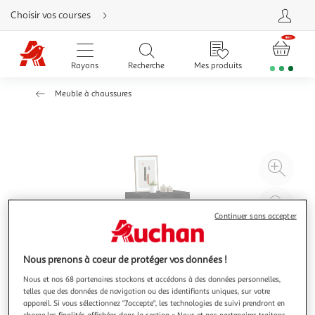
Aller
Choisir vos courses
directement
au
contenu
Aller
directement
Rayons
Recherche
Mes produits
à
la
recherche
Meuble à chaussures
Aller
directement
à
la
navigation
Aller
directement
à
Agr
la
rubrique
l'il
besoin
d'aide
à
Réd
20
l'il
Continuer sans accepter
à
Par
100
le
Nous prenons à coeur de protéger vos données !
%
pro
Nous et nos 68 partenaires stockons et accédons à des données personnelles,
telles que des données de navigation ou des identifiants uniques, sur votre
appareil. Si vous sélectionnez "J'accepte", les technologies de suivi prendront en
charge les finalités affichées dans la section « Nous et nos partenaires traitons