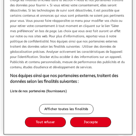
Illustration
Illustration
des données pour fournir ». Si vous retirez votre consentement, elles seront
précédente
suivante
désactivées. Si les technologies de suivi sont désactivées, il est possible que
certains contenus et annonces qui vous sont présentés ne soient pas pertinents
pour vous. Vous pouvez faire réapparaître ce menu pour modifier vos choix ou
pour retirer votre consentement à tout moment en cliquant sur le lien "Gérer
VIDAXL
mes préférences" en bas de page. Les choix que vous avez fait auront un effet
Armoire a chaussures noir 59x35x100 cm bois
sur notre ou nos sites web. Pour plus d’informations, reportez-vous à notre
politique de confidentialité. Nos équipes ainsi que nos partenaires externes
d'ingenierie
traitent des données selon les finalités suivantes : Utiliser des données de
Avec cette armoire a chaussures, vous n'aurez plus a etre
géolocalisation précises. Analyser activement les caractéristiques de l’appareil
derange par l'encombrement des chaussures dans votre
pour l’identification. Stocker et/ou accéder à des informations sur un appareil.
maison. Materiau robuste : le bois d'ingenierie est d'une
En savoir +
Publicités et contenu personnalisés, mesure de performance des publicités et du
qualite exceptionnelle avec une surface lisse et presente
contenu, études d’audience et développement de services.
Vous voulez connaître le prix de ce produit ?
egalement resistance, stabilite et resistance a l'humidite.
Nos équipes ainsi que nos partenaires externes, traitent des
Grand espace
données selon les finalités suivantes :
Afficher le prix
Liste de nos partenaires (fournisseurs)
Afficher toutes les finalités
Description
Tout refuser
J'accepte
Caractéristiques