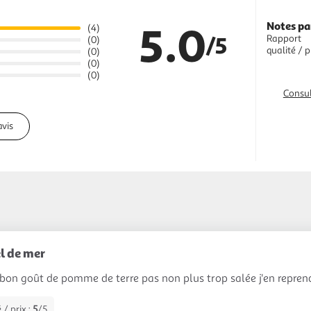
5.0
Notes pa
(4)
/5
Rapport
(0)
qualité / p
(0)
(0)
(0)
Consul
avis
el de mer
bon goût de pomme de terre pas non plus trop salée j'en reprend
 / prix :
5
/5