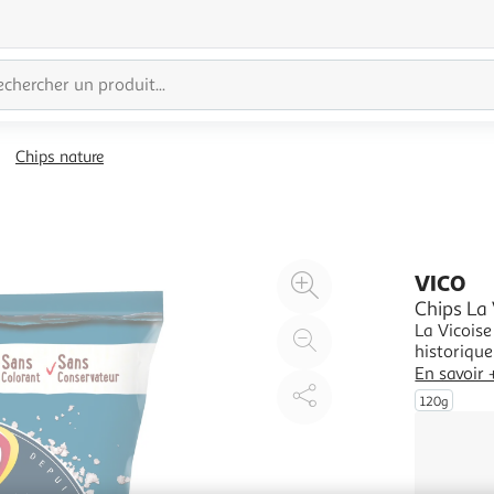
Chips nature
Agrandir
VICO
l'illustration
Chips La 
La Vicoise
à
Réduire
historique
200%
l'illustration
pour encor
En savoir 
à
Partager
les papilles ! Sans colorants, sans conservateurs e
120g
palme. De
100
le
%
produit