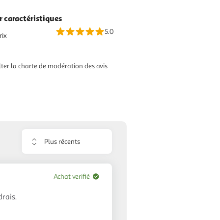
r caractéristiques
5.0
rix
ter la charte de modération des avis
Trier
les
avis
Achat verifié
rais.