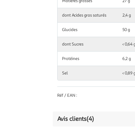
Matières grasses
27 g
dont Acides gras saturés
2,4 g
Glucides
50 g
dont Sucres
< 0,64 
Protéines
6,2 g
Sel
< 0,89 
Réf / EAN :
Avis clients
(4)