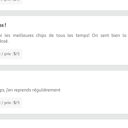
s !
i les meilleures chips de tous les temps! On sent bien la
dosé.
 / prix :
5
/5
ps, j'en reprends régulièrement
 / prix :
5
/5