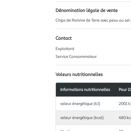
Dénomination légale de vente
Chips de Pomme de Terre avec peau au sel
Contact
Exploitant
Service Consommateur
Valeurs nutritionnelles
Informations nutritionnelles
Pour 1
Information
valeur énergétique (kJ)
2001 k
nutritionnelles
pour
100.0
valeur énergétique (kcal)
480 kc
g|ml