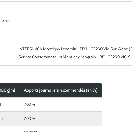
 de mer
INTERSNACK Montigny Lengrain - BP 1 - 02290 Vic-Sur-Aisne 
Service Consommateurs Montigny Lengrain - BP1-02290 VIC-
00,0 g|ml
Apports journaliers recommandés (en %)
J
7,00 %
al
7,00 %