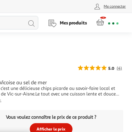
Me connecter
Lancer
Mes produits
la
recherche
5.0
(4)
Vicoise au sel de mer
 c'est une délicieuse chips picarde au savoir-faire local et
 de Vic-sur-Aisne.Le tout avec une cuisson lente et douce
e plus de croustillance et au sel de mer pour ravir toutes
+
t sans huile de
s chips dorées
Vous voulez connaître le prix de ce produit ?
Afficher le prix