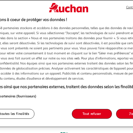
Cont
ns à coeur de protéger vos données !
8 partenaires stockons et accédons à des données personnelles, telles que des données de nav
niques, sur votre appareil. Si vous sélectionnez "J'accepte", les technologies de suivi prendront e
chées dans la section « Nous et nos partenaires traitons des données pour fournir ». Si vous retir
 elles seront désactivées. Si les technologies de suivi sont désactivées, il est possible que cer
vous sont présentés ne soient pas pertinents pour vous. Vous pouvez faire réapparaître ce me
pour retirer votre consentement à tout moment en cliquant sur le lien "Gérer mes préférences" 
 vous avez fait auront un effet sur notre ou nos sites web. Pour plus d’informations, reportez-v
confidentialité. Nos équipes ainsi que nos partenaires externes traitent des données selon les fi
 données de géolocalisation précises. Analyser activement les caractéristiques de l’appareil pour 
 accéder à des informations sur un appareil. Publicités et contenu personnalisés, mesure de p
 du contenu, études d’audience et développement de services.
s ainsi que nos partenaires externes, traitent des données selon les finalité
partenaires (fournisseurs)
toutes les finalités
Tout refuser
J'