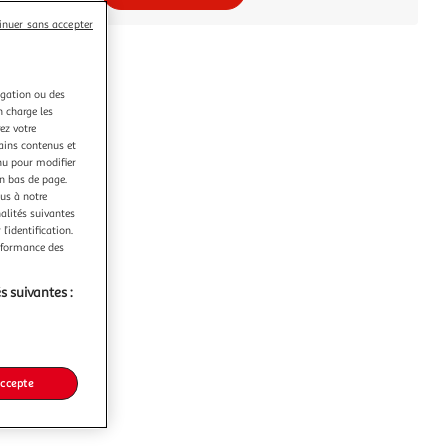
inuer sans accepter
igation ou des
n charge les
ez votre
tains contenus et
nu pour modifier
en bas de page.
ous à notre
nalités suivantes
l’identification.
erformance des
s suivantes :
accepte