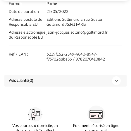
Format
Poche
Date de parution
25/05/2022
Adresse postale du
Editions Gallimard 5, rue Gaston
Responsable EU
Gallimard 75341 PARIS
Adresse électronique
jean-jacques.solano@gallimard.fr
du Responsable EU
Réf / EAN :
b239f162-2349-4640-8947-
f75702aabe56 / 9782070410842
Avis clients
(0)
Vos courses à domicile, en
Paiement sécurisé en ligne
drive ou click & collect
ou au retrait