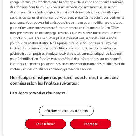
charge les finalités affichées dans la section « Nous et nos partenaires traitons
des données pour fournir ». Si vous retirez votre consentement, elles seront
désactivées. Si les technologies de suivi sont désactivées, il est possible que
certains contenus et annonces qui vous sont présentés ne soient pas pertinents
pour vous. Vous pouvez faire réapparaître ce menu pour modifier vos choix ou
pour retirer votre consentement à tout moment en cliquant sur le lien "Gérer
UNE VIE, Maupassant Guy de
mes préférences" en bas de page. Les choix que vous avez fait auront un effet
Obligée à une adolescence cloîtrée, Jeanne consacrait son
sur notre ou nos sites web. Pour plus d’informations, reportez-vous à notre
ennui à cultiver ses rêves. Enfin libérée du couvent par ses
politique de confidentialité. Nos équipes ainsi que nos partenaires externes
parents, elle entame, confiante, son existence de femme. Le
En savoir +
traitent des données selon les finalités suivantes : Utiliser des données de
chatoiement de la nature la fascine et n'en finit pas de
géolocalisation précises. Analyser activement les caractéristiques de l’appareil
Vous voulez connaître le prix de ce produit ?
l'émouvoir. Au milieu de l'univers en fête se dresse soudain
pour l’identification. Stocker et/ou accéder à des informations sur un appareil.
Publicités et contenu personnalisés, mesure de performance des publicités et du
un
contenu, études d’audience et développement de services.
Afficher le prix
Nos équipes ainsi que nos partenaires externes, traitent des
données selon les finalités suivantes :
Liste de nos partenaires (fournisseurs)
Description
Afficher toutes les finalités
Caractéristiques
Tout refuser
J'accepte