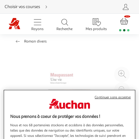
Aller
Choisir vos courses
directement
au
contenu
Aller
directement
Rayons
Recherche
Mes produits
à
la
recherche
Roman divers
Aller
directement
à
la
navigation
Aller
directement
à
Agr
la
rubrique
l'il
besoin
d'aide
à
Réd
20
l'il
Continuer sans accepter
à
Par
100
le
Nous prenons à coeur de protéger vos données !
%
pro
Nous et nos 68 partenaires stockons et accédons à des données personnelles,
telles que des données de navigation ou des identifiants uniques, sur votre
appareil. Si vous sélectionnez "J'accepte", les technologies de suivi prendront en