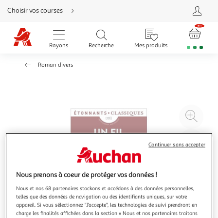
Aller
Choisir vos courses
directement
au
contenu
Aller
directement
Rayons
Recherche
Mes produits
à
la
recherche
Roman divers
Aller
directement
à
la
navigation
Aller
directement
à
Agr
la
rubrique
l'il
besoin
d'aide
à
Réd
Continuer sans accepter
20
l'il
à
Par
100
le
Nous prenons à coeur de protéger vos données !
%
pro
Nous et nos 68 partenaires stockons et accédons à des données personnelles,
telles que des données de navigation ou des identifiants uniques, sur votre
appareil. Si vous sélectionnez "J'accepte", les technologies de suivi prendront en
charge les finalités affichées dans la section « Nous et nos partenaires traitons