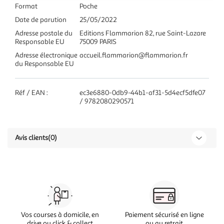
Format
Poche
Date de parution
25/05/2022
Adresse postale du
Editions Flammarion 82, rue Saint-Lazare
Responsable EU
75009 PARIS
Adresse électronique
accueil.flammarion@flammarion.fr
du Responsable EU
Réf / EAN :
ec3e6880-0db9-44b1-af31-5d4ecf5dfe07
/ 9782080290571
Avis clients
(0)
Vos courses à domicile, en
Paiement sécurisé en ligne
drive ou click & collect
ou au retrait