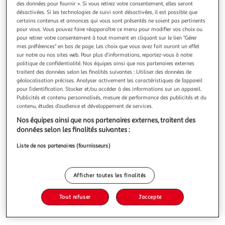
des données pour fournir ». Si vous retirez votre consentement, elles seront
désactivées. Si les technologies de suivi sont désactivées, il est possible que
certains contenus et annonces qui vous sont présentés ne soient pas pertinents
pour vous. Vous pouvez faire réapparaître ce menu pour modifier vos choix ou
pour retirer votre consentement à tout moment en cliquant sur le lien "Gérer
mes préférences" en bas de page. Les choix que vous avez fait auront un effet
UN FIL A LA PATTE, Feydeau Georges
sur notre ou nos sites web. Pour plus d’informations, reportez-vous à notre
Bois-d'Enghien est dans de beaux draps ! Comment réussir
politique de confidentialité. Nos équipes ainsi que nos partenaires externes
à se séparer de sa maîtresse Lucette, une jolie chanteuse de
traitent des données selon les finalités suivantes : Utiliser des données de
café-concert, pour épouser la respectable Viviane, jeune et
En savoir +
géolocalisation précises. Analyser activement les caractéristiques de l’appareil
fortunée ? Car malgré ses nombreux prétendants, Lucette
pour l’identification. Stocker et/ou accéder à des informations sur un appareil.
Vous voulez connaître le prix de ce produit ?
reste follement éprise de son amant et fait tout pour le
Publicités et contenu personnalisés, mesure de performance des publicités et du
conserver
contenu, études d’audience et développement de services.
Afficher le prix
Nos équipes ainsi que nos partenaires externes, traitent des
données selon les finalités suivantes :
Liste de nos partenaires (fournisseurs)
Description
Afficher toutes les finalités
Caractéristiques
Tout refuser
J'accepte