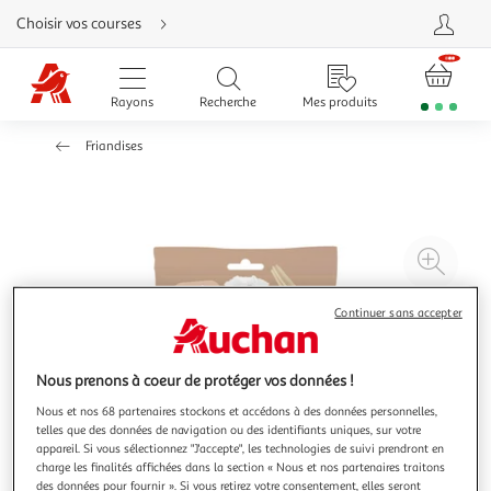
Aller
Choisir vos courses
directement
au
contenu
Aller
directement
Rayons
Recherche
Mes produits
à
la
recherche
Friandises
Aller
directement
à
la
navigation
Aller
directement
à
Agr
la
rubrique
l'il
besoin
d'aide
à
Réd
Continuer sans accepter
20
l'il
à
Par
Nous prenons à coeur de protéger vos données !
100
le
Nous et nos 68 partenaires stockons et accédons à des données personnelles,
%
pro
telles que des données de navigation ou des identifiants uniques, sur votre
appareil. Si vous sélectionnez "J'accepte", les technologies de suivi prendront en
charge les finalités affichées dans la section « Nous et nos partenaires traitons
des données pour fournir ». Si vous retirez votre consentement, elles seront