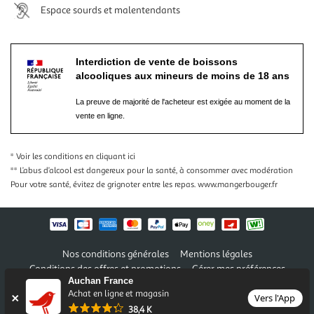
Espace sourds et malentendants
Interdiction de vente de boissons
alcooliques aux mineurs de moins de 18 ans
La preuve de majorité de l'acheteur est exigée au moment de la
vente en ligne.
* Voir les conditions
en cliquant ici
** L’abus d’alcool est dangereux pour la santé, à consommer avec modération
Pour votre santé, évitez de grignoter entre les repas.
www.mangerbouger.fr
Nos conditions générales
Mentions légales
Conditions des offres et promotions
Gérer mes préférences
Auchan France
Politique de confidentialité
Informations légales marketplace
Achat en ligne et magasin
Vers l'App
38,4 K
Auchan 2026 © Tous droits réservés