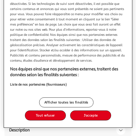
désactivées. Si les technologies de suivi sont désactivées, il est possible que
certains contenus et annonces qui vous sont présentés ne soient pas pertinents
pour vous. Vous pouvez faire réapparaître ce menu pour modifier vos choix ou
pour retirer votre consentement à tout moment en cliquant sur le lien "Gérer
mes préférences" en bas de page. Les choix que vous avez fait auront un effet
sur notre ou nos sites web. Pour plus d’informations, reportez-vous à notre
4.8
(6)
politique de confidentialité. Nos équipes ainsi que nos partenaires externes
ULTIMA
traitent des données selon les finalités suivantes : Utiliser des données de
Sticks dentaires mini snack action 4 en 1 pour petit
géolocalisation précises. Analyser activement les caractéristiques de l’appareil
pour l’identification. Stocker et/ou accéder à des informations sur un appareil.
chien
Publicités et contenu personnalisés, mesure de performance des publicités et du
Les sticks dentaires Ultima ont été formulés et conçus pour
contenu, études d’audience et développement de services.
les petits chiens de 3 à 10 kg, avec une action 4 en 1 aux
Nos équipes ainsi que nos partenaires externes, traitent des
résultats scientifiquement prouvés* ! Parfait pour un rituel
En savoir +
données selon les finalités suivantes :
quotidien, avec 1 stick par jour. *Étude scientifique. forme
90g
7 sticks
spécifique pour éliminer les résidus alimentaires. Limite
Liste de nos partenaires (fournisseurs)
Vous voulez connaître le prix de ce produit ?
Afficher le prix
Afficher toutes les finalités
Tout refuser
J'accepte
Description