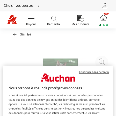
Aller
Choisir vos courses
directement
au
contenu
Aller
directement
Rayons
Recherche
Mes produits
à
la
recherche
Stérilisé
Aller
directement
à
la
navigation
Aller
directement
à
Agr
la
rubrique
l'il
besoin
d'aide
Continuer sans accepter
à
Réd
20
l'il
à
Par
Nous prenons à coeur de protéger vos données !
100
le
Nous et nos 68 partenaires stockons et accédons à des données personnelles,
%
pro
telles que des données de navigation ou des identifiants uniques, sur votre
appareil. Si vous sélectionnez "J'accepte", les technologies de suivi prendront en
charge les finalités affichées dans la section « Nous et nos partenaires traitons
des données pour fournir ». Si vous retirez votre consentement, elles seront