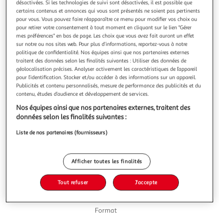
désactivées. Si les technologies de suivi sont désactivées, il est possible que
certains contenus et annonces qui vous sont présentés ne soient pas pertinents
pour vous. Vous pouvez faire réapparaître ce menu pour modifier vos choix ou
pour retirer votre consentement à tout moment en cliquant sur le lien "Gérer
mes préférences" en bas de page. Les choix que vous avez fait auront un effet
sur notre ou nos sites web. Pour plus d’informations, reportez-vous à notre
4.5
(33)
politique de confidentialité. Nos équipes ainsi que nos partenaires externes
ULTIMA
traitent des données selon les finalités suivantes : Utiliser des données de
géolocalisation précises. Analyser activement les caractéristiques de l’appareil
Croquettes au poulet pour chat stérilisé
pour l’identification. Stocker et/ou accéder à des informations sur un appareil.
Les chats stérilisés peuvent prendre du poids et ont
Publicités et contenu personnalisés, mesure de performance des publicités et du
tendance à avoir un système urinaire plus sensible. Nos
contenu, études d’audience et développement de services.
vétérinaires nutritionnistes développent des recettes de
En savoir +
Nos équipes ainsi que nos partenaires externes, traitent des
haute qualité adaptées à leurs besoins nutritionnels.
1,5kg
données selon les finalités suivantes :
Vous voulez connaître le prix de ce produit ?
Liste de nos partenaires (fournisseurs)
Afficher le prix
Afficher toutes les finalités
Tout refuser
J'accepte
Format