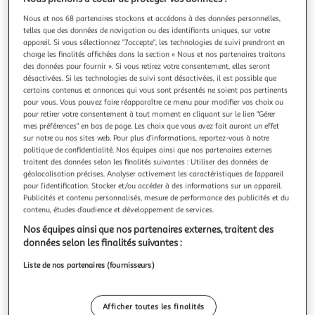
Nous et nos 68 partenaires stockons et accédons à des données personnelles,
telles que des données de navigation ou des identifiants uniques, sur votre
appareil. Si vous sélectionnez "J'accepte", les technologies de suivi prendront en
charge les finalités affichées dans la section « Nous et nos partenaires traitons
TRIXIE
des données pour fournir ». Si vous retirez votre consentement, elles seront
désactivées. Si les technologies de suivi sont désactivées, il est possible que
Laisse sangle - TRIXIE - 209326 - flexi New NEON - 5
certains contenus et annonces qui vous sont présentés ne soient pas pertinents
m - Rose fluo
pour vous. Vous pouvez faire réapparaître ce menu pour modifier vos choix ou
Le Flexi New NEON est une laisse sangle de couleur rose
pour retirer votre consentement à tout moment en cliquant sur le lien "Gérer
mes préférences" en bas de page. Les choix que vous avez fait auront un effet
fluo, conçue avec une longueur de 5 metres pour offrir une
sur notre ou nos sites web. Pour plus d’informations, reportez-vous à notre
liberté de mouvement optimale a votre animal de
En savoir +
politique de confidentialité. Nos équipes ainsi que nos partenaires externes
compagnie. Sa couleur vive assure une visibilité accrue,
Vendu par
2KINGS
traitent des données selon les finalités suivantes : Utiliser des données de
idéale pour les promenades nocturnes ou dans des
géolocalisation précises. Analyser activement les caractéristiques de l’appareil
environnements a faible luminos
Livraison dès 4/5 jours
pour l’identification. Stocker et/ou accéder à des informations sur un appareil.
4,99€
Publicités et contenu personnalisés, mesure de performance des publicités et du
Plus d'options
contenu, études d’audience et développement de services.
Nos équipes ainsi que nos partenaires externes, traitent des
25,14€
Vendu par
2KINGS
données selon les finalités suivantes :
Liste de nos partenaires (fournisseurs)
Livr. ou retrait dès 1/2 semaines
A partir de 2,00€
Plus d'options
Afficher toutes les finalités