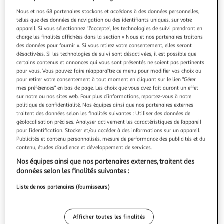
Nous et nos 68 partenaires stockons et accédons à des données personnelles,
telles que des données de navigation ou des identifiants uniques, sur votre
appareil. Si vous sélectionnez "J'accepte", les technologies de suivi prendront en
charge les finalités affichées dans la section « Nous et nos partenaires traitons
Livraison offerte
des données pour fournir ». Si vous retirez votre consentement, elles seront
désactivées. Si les technologies de suivi sont désactivées, il est possible que
TRIXIE
certains contenus et annonces qui vous sont présentés ne soient pas pertinents
Gourde 350 ml Dinosaure - Mr Dino
pour vous. Vous pouvez faire réapparaître ce menu pour modifier vos choix ou
pour retirer votre consentement à tout moment en cliquant sur le lien "Gérer
Gourde 350 ml Dinosaure - Mr Dino
mes préférences" en bas de page. Les choix que vous avez fait auront un effet
En savoir +
sur notre ou nos sites web. Pour plus d’informations, reportez-vous à notre
Vendu par
1001Jouets
politique de confidentialité. Nos équipes ainsi que nos partenaires externes
traitent des données selon les finalités suivantes : Utiliser des données de
Livraison dès 2/3 jours
géolocalisation précises. Analyser activement les caractéristiques de l’appareil
Livraison offerte
pour l’identification. Stocker et/ou accéder à des informations sur un appareil.
Publicités et contenu personnalisés, mesure de performance des publicités et du
Plus d'options
contenu, études d’audience et développement de services.
31,99€
Vendu par
1001Jouets
Nos équipes ainsi que nos partenaires externes, traitent des
données selon les finalités suivantes :
Livraison dès 6/7 jours
Liste de nos partenaires (fournisseurs)
4,99€
Plus d'options
Afficher toutes les finalités
36,49€
Vendu par
Multishop