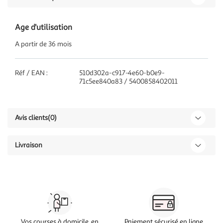
Age d'utilisation
A partir de 36 mois
Réf / EAN :
510d302a-c917-4e60-b0e9-
71c5ee840a83 / 5400858402011
Avis clients
(0)
Livraison
Vos courses à domicile, en
Paiement sécurisé en ligne