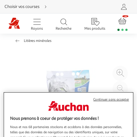
Aller
Choisir vos courses
directement
au
contenu
Aller
directement
Rayons
Recherche
Mes produits
à
la
recherche
Litières minérales
Aller
directement
à
la
navigation
Aller
directement
à
Agr
la
rubrique
l'il
besoin
d'aide
à
Réd
20
l'il
Continuer sans accepter
à
Par
100
le
%
pro
Nous prenons à coeur de protéger vos données !
Nous et nos 68 partenaires stockons et accédons à des données personnelles,
telles que des données de navigation ou des identifiants uniques, sur votre