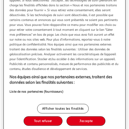
appareil. Si vous sélectionnez "J'accepte", les technologies de suivi prendront en
charge les finalités affichées dans la section « Nous et nos partenaires traitons
des données pour fournir ». Si vous retirez votre consentement, elles seront
désactivées. Si les technologies de suivi sont désactivées, il est possible que
certains contenus et annonces qui vous sont présentés ne soient pas pertinents
pour vous. Vous pouvez faire réapparaître ce menu pour modifier vos choix ou
4.5
(82)
pour retirer votre consentement à tout moment en cliquant sur le lien "Gérer
mes préférences" en bas de page. Les choix que vous avez fait auront un effet
TRANQUILLE
sur notre ou nos sites web. Pour plus d’informations, reportez-vous à notre
Cristale Litière gel de silice au charbon actif pour chat
politique de confidentialité. Nos équipes ainsi que nos partenaires externes
Litière Cristaux de silice longue durée, enrichie en charbon
traitent des données selon les finalités suivantes : Utiliser des données de
actif pour une meilleure efficacité anti-odeurs
géolocalisation précises. Analyser activement les caractéristiques de l’appareil
pour l’identification. Stocker et/ou accéder à des informations sur un appareil.
En savoir +
Publicités et contenu personnalisés, mesure de performance des publicités et du
3,95l
contenu, études d’audience et développement de services.
Vous voulez connaître le prix de ce produit ?
Nos équipes ainsi que nos partenaires externes, traitent des
données selon les finalités suivantes :
Afficher le prix
Liste de nos partenaires (fournisseurs)
Afficher toutes les finalités
Description
Tout refuser
J'accepte