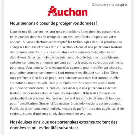
Continuer sans accepter
Nous prenons à coeur de protéger vos données !
TP-LINK
Nous et nos 68 partenaires stockons et accédons à des données personnelles,
Prise connectée Tapo 100 Wi-Fi - Blanc
telles que des données de navigation ou des identifiants uniques, sur votre
Permet de piloter les objets connectés via l'application
appareil. Si vous sélectionnez "J'accepte", les technologies de suivi prendront en
charge les finalités affichées dans la section « Nous et nos partenaires traitons
Tapo - Commande à distance - Mode d'absence - Contrôle
des données pour fournir ». Si vous retirez votre consentement, elles seront
vocal - Compatible Google Assistant et Amazone Alexa -
En savoir +
désactivées. Si les technologies de suivi sont désactivées, il est possible que
Calendrier et minuterie - Fonctionne sur secteur
Garantie légale: 2 ans (
voir CGV
)
certains contenus et annonces qui vous sont présentés ne soient pas pertinents
pour vous. Vous pouvez faire réapparaître ce menu pour modifier vos choix ou
Vendu par
Boulanger
pour retirer votre consentement à tout moment en cliquant sur le lien "Gérer
mes préférences" en bas de page. Les choix que vous avez fait auront un effet
Livr. ou retrait dès 3/4 jours
sur notre ou nos sites web. Pour plus d’informations, reportez-vous à notre
A partir de 2,99€
politique de confidentialité. Nos équipes ainsi que nos partenaires externes
traitent des données selon les finalités suivantes : Utiliser des données de
Plus d'options
géolocalisation précises. Analyser activement les caractéristiques de l’appareil
pour l’identification. Stocker et/ou accéder à des informations sur un appareil.
9,99€
Vendu par
Boulanger
Publicités et contenu personnalisés, mesure de performance des publicités et du
contenu, études d’audience et développement de services.
Livraison dès 8/9 jours
Nos équipes ainsi que nos partenaires externes, traitent des
4,99€
données selon les finalités suivantes :
Plus d'options