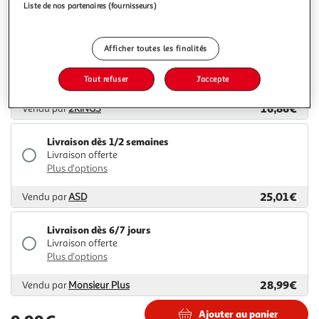
Liste de nos partenaires (fournisseurs)
16,08€
Vendu par
Multishop
Afficher toutes les finalités
Livraison dès 5/6 jours
4,99€
Tout refuser
J'accepte
Plus d'options
16,86€
Vendu par
2KINGS
Livraison dès 1/2 semaines
Livraison offerte
Plus d'options
25,01€
Vendu par
ASD
Livraison dès 6/7 jours
Livraison offerte
Plus d'options
28,99€
Vendu par
Monsieur Plus
Ajouter au panier