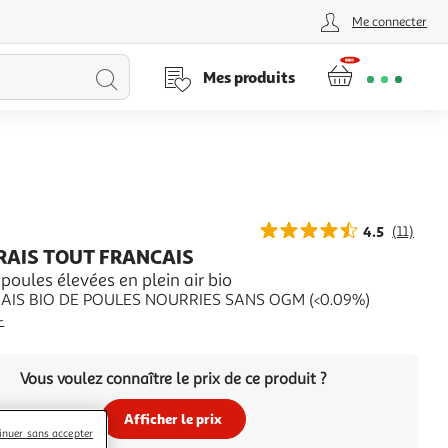
Me connecter
Lancer
Mes produits
la
recherche
4.5
(11)
RAIS TOUT FRANCAIS
poules élevées en plein air bio
AIS BIO DE POULES NOURRIES SANS OGM (<0.09%)
+
Vous voulez connaître le prix de ce produit ?
Afficher le prix
inuer sans accepter