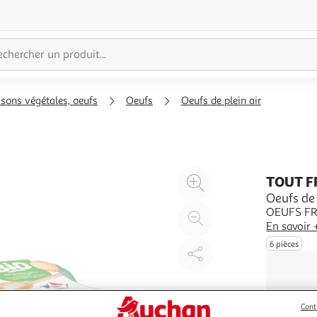
ssons végétales, oeufs
Oeufs
Oeufs de plein air
Agrandir
TOUT F
l'illustration
Oeufs de 
OEUFS FR
à
Réduire
En savoir 
200%
l'illustration
6 pièces
à
Partager
100
le
%
produit
Cont