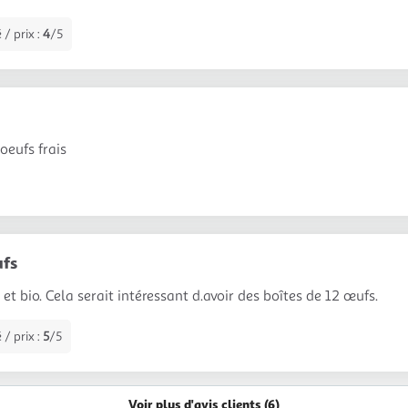
 / prix :
4
/5
oeufs frais
ufs
et bio. Cela serait intéressant d.avoir des boîtes de 12 œufs.
 / prix :
5
/5
Voir plus d'avis clients (6)