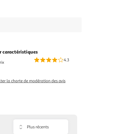
r caractéristiques
4.3
rix
ter la charte de modération des avis
Trier