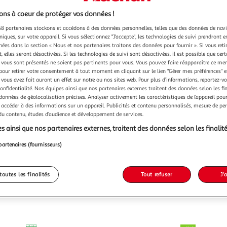
ns à coeur de protéger vos données !
8 partenaires stockons et accédons à des données personnelles, telles que des données de nav
niques, sur votre appareil. Si vous sélectionnez "J'accepte", les technologies de suivi prendront e
chées dans la section « Nous et nos partenaires traitons des données pour fournir ». Si vous retir
 elles seront désactivées. Si les technologies de suivi sont désactivées, il est possible que cer
vous sont présentés ne soient pas pertinents pour vous. Vous pouvez faire réapparaître ce me
pour retirer votre consentement à tout moment en cliquant sur le lien "Gérer mes préférences" 
 vous avez fait auront un effet sur notre ou nos sites web. Pour plus d’informations, reportez-v
confidentialité. Nos équipes ainsi que nos partenaires externes traitent des données selon les fi
 données de géolocalisation précises. Analyser activement les caractéristiques de l’appareil pour 
 accéder à des informations sur un appareil. Publicités et contenu personnalisés, mesure de p
 du contenu, études d’audience et développement de services.
s ainsi que nos partenaires externes, traitent des données selon les finalité
partenaires (fournisseurs)
toutes les finalités
Tout refuser
J'