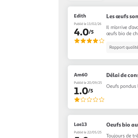
Edith
Les œufs so
Publié le 13/02/26
Il m’arrive d’a
4.0
/5
œufs bio de che
Rapport qualité
Am60
Délai de con
Publié le 20/09/25
Oeufs pondus l
1.0
/5
Lae13
Oeufs bio au
Publié le 22/05/25
Toujours de tr