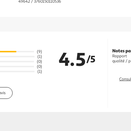
49642 / 3760150110536
4.5
Notes pa
(9)
/5
Rapport
(1)
qualité / p
(0)
(0)
(1)
Consul
avis