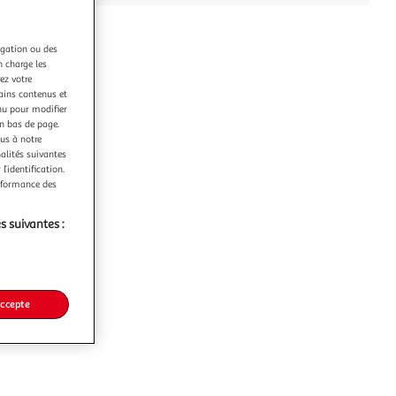
igation ou des
n charge les
ez votre
tains contenus et
nu pour modifier
en bas de page.
ous à notre
nalités suivantes
l’identification.
erformance des
s suivantes :
accepte