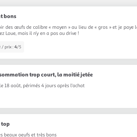
nt bons
voir des œufs de calibre « moyen » au lieu de « gros » et je paye l
z Loue, mais il n’y en a pas au drive !
 / prix :
4
/5
sommation trop court, la moitié jetée
e 18 août, périmés 4 jours après l'achat
 top
ès beaux oeufs et très bons