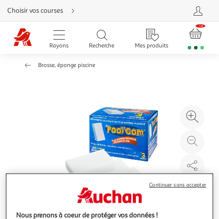
Aller
Choisir vos courses
directement
au
contenu
Aller
directement
Rayons
Recherche
Mes produits
à
la
recherche
Brosse, éponge piscine
Aller
directement
à
la
navigation
Aller
directement
à
Agr
la
rubrique
l'il
besoin
d'aide
à
Réd
20
l'il
à
Par
100
le
Continuer sans accepter
%
pro
Nous prenons à coeur de protéger vos données !