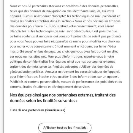
Illustration
Illustration
Nous et nos 68 partenaires stockons et accédons à des données personnelles,
précédente
suivante
telles que des données de navigation ou des identifiants uniques, sur votre
appareil. Si vous sélectionnez "J'accepte", les technologies de suivi prendront en
charge les finalités affichées dans la section « Nous et nos partenaires traitons
des données pour fournir ». Si vous retirez votre consentement, elles seront
TOUCAN
désactivées. Si les technologies de suivi sont désactivées, il est possible que
Lot de 3 éponges magiques pour ligne d'eau - pool
certains contenus et annonces qui vous sont présentés ne soient pas pertinents
pour vous. Vous pouvez faire réapparaître ce menu pour modifier vos choix ou
gom x3
pour retirer votre consentement à tout moment en cliquant sur le lien "Gérer
Toucan POOL GOM X3 L'éponge magique Pool'Gom® est
mes préférences" en bas de page. Les choix que vous avez fait auront un effet
spécialement adaptée pour le nettoyage de la ligne d'eau
sur notre ou nos sites web. Pour plus d’informations, reportez-vous à notre
et de tout le matériel plastique rencontré dans
En savoir +
politique de confidentialité. Nos équipes ainsi que nos partenaires externes
l'environnement des piscines et spasL'éponge magique
Vendu par
Provence outillage
traitent des données selon les finalités suivantes : Utiliser des données de
Pool'Gom® est réalisé à partir d'une mousse plastique
géolocalisation précises. Analyser activement les caractéristiques de l’appareil
brevetée qui a la capacité particulièr
pour l’identification. Stocker et/ou accéder à des informations sur un appareil.
Livraison dès 5/6 jours
Publicités et contenu personnalisés, mesure de performance des publicités et du
6,50€
contenu, études d’audience et développement de services.
Plus d'options
Nos équipes ainsi que nos partenaires externes, traitent des
8,99€
Vendu par
Provence outillage
données selon les finalités suivantes :
Liste de nos partenaires (fournisseurs)
Livraison dès 6/7 jours
Livraison offerte
Plus d'options
Afficher toutes les finalités