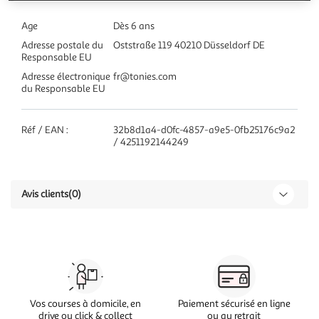
Age
Dès 6 ans
Adresse postale du
Oststraße 119 40210 Düsseldorf DE
Responsable EU
Adresse électronique
fr@tonies.com
du Responsable EU
Réf / EAN :
32b8d1a4-d0fc-4857-a9e5-0fb25176c9a2
/ 4251192144249
Avis clients
(0)
Vos courses à domicile, en
Paiement sécurisé en ligne
drive ou click & collect
ou au retrait