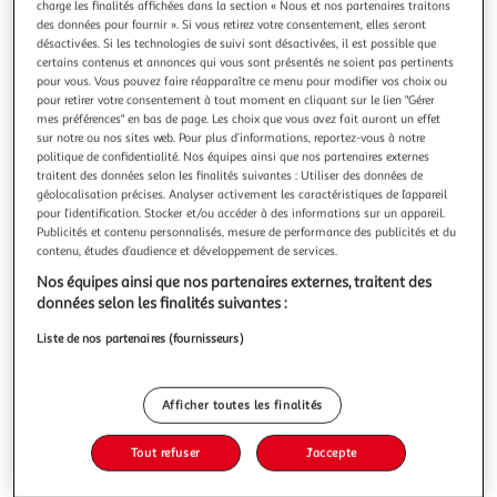
Illustration
Illustration
charge les finalités affichées dans la section « Nous et nos partenaires traitons
des données pour fournir ». Si vous retirez votre consentement, elles seront
précédente
suivante
désactivées. Si les technologies de suivi sont désactivées, il est possible que
certains contenus et annonces qui vous sont présentés ne soient pas pertinents
pour vous. Vous pouvez faire réapparaître ce menu pour modifier vos choix ou
pour retirer votre consentement à tout moment en cliquant sur le lien "Gérer
TONIES
mes préférences" en bas de page. Les choix que vous avez fait auront un effet
Jeu éducatif Batwheels
sur notre ou nos sites web. Pour plus d’informations, reportez-vous à notre
La durée de garantie est de 2 ans. Les + de ce modèle
politique de confidentialité. Nos équipes ainsi que nos partenaires externes
Avantages Figurine aimantée et peinte à la main
traitent des données selon les finalités suivantes : Utiliser des données de
géolocalisation précises. Analyser activement les caractéristiques de l’appareil
Caractéristiques générales Type Jeu éducatif Matériau
En savoir +
pour l’identification. Stocker et/ou accéder à des informations sur un appareil.
Plastique Coloris Multicolore Alimentation Pas
Publicités et contenu personnalisés, mesure de performance des publicités et du
Vous voulez connaître le prix de ce produit ?
d'alimentation Age Dès 3 ans Valeur éducative Imaginer et
contenu, études d’audience et développement de services.
créer
Nos équipes ainsi que nos partenaires externes, traitent des
Afficher le prix
données selon les finalités suivantes :
Liste de nos partenaires (fournisseurs)
Description
Afficher toutes les finalités
Tout refuser
J'accepte
Caractéristiques