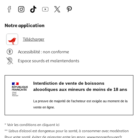
Notre application
Télécharger
Accessibilité : non conforme
Espace sourds et malentendants
Interdiction de vente de boissons
alcooliques aux mineurs de moins de 18 ans
La preuve de majorité de l'acheteur est exigée au moment de la
vente en ligne.
* Voir les conditions
en cliquant ici
** L’abus d’alcool est dangereux pour la santé, à consommer avec modération
Pour votre santé, évitez de grignoter entre les repas.
www.mangerbouger.fr