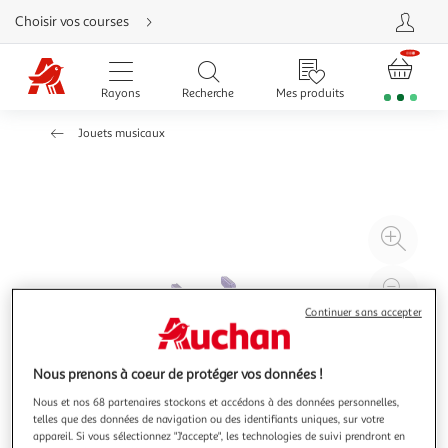
Aller
Choisir vos courses
directement
au
contenu
Aller
directement
Rayons
Recherche
Mes produits
à
la
recherche
Jouets musicaux
Aller
directement
à
la
navigation
Aller
directement
à
Agr
la
rubrique
l'il
besoin
d'aide
à
Réd
20
l'il
Continuer sans accepter
à
Par
100
le
Nous prenons à coeur de protéger vos données !
%
pro
Nous et nos 68 partenaires stockons et accédons à des données personnelles,
telles que des données de navigation ou des identifiants uniques, sur votre
appareil. Si vous sélectionnez "J'accepte", les technologies de suivi prendront en