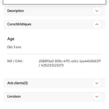
Description
Caractéristiques
Age
Dès 3 ans
Réf / EAN :
2088f0a0-809c-47f1-a0c1-1ea44b56837f
/ 4251192121073
Avis clients
(0)
Livraison