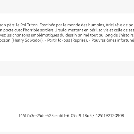
on père, le Roi Triton. Fascinée par le monde des humains, Ariel rêve de pou
un pacte avec l'horrible sorcière Ursula, mettant en péril sa vie et celle de s
vez les chansons emblématiques du dessin animé tout au long de l'histoire :
s l'océan (Henry Salvador). - Partir là-bas (Reprise). - Pauvres âmes infortu
f4517a3e-75dc-423e-a6ff-6f09cf9f18a5 / 4251192120908