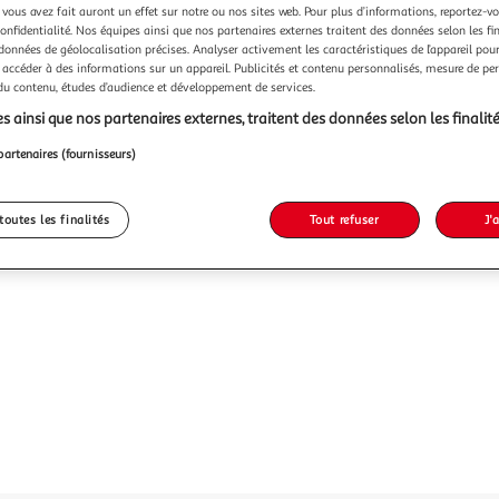
Vendu p
 vous avez fait auront un effet sur notre ou nos sites web. Pour plus d’informations, reportez-v
confidentialité. Nos équipes ainsi que nos partenaires externes traitent des données selon les fi
 données de géolocalisation précises. Analyser activement les caractéristiques de l’appareil pour 
32,52
 accéder à des informations sur un appareil. Publicités et contenu personnalisés, mesure de p
 du contenu, études d’audience et développement de services.
s ainsi que nos partenaires externes, traitent des données selon les finalité
partenaires (fournisseurs)
toutes les finalités
Tout refuser
J'