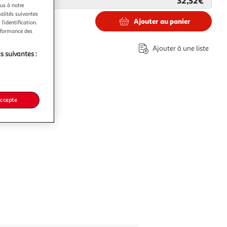
32,52€
ar
Multishop
ous à notre
nalités suivantes
Ajouter au panier
l’identification.
€
erformance des
Ajouter à une liste
s suivantes :
accepte