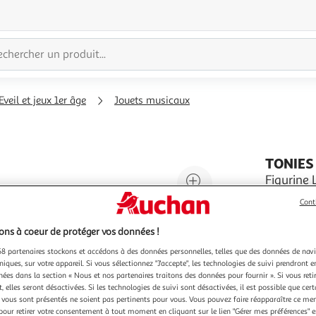
Eveil et jeux 1er âge
Jouets musicaux
TONIES
Agrandir
Figurine
Compatible
l'illustration
Cont
Jeux
à
Réduire
En savoir 
200%
l'illustration
ns à coeur de protéger vos données !
Vendu par
à
Partager
8 partenaires stockons et accédons à des données personnelles, telles que des données de nav
niques, sur votre appareil. Si vous sélectionnez "J'accepte", les technologies de suivi prendront e
100
le
chées dans la section « Nous et nos partenaires traitons des données pour fournir ». Si vous retir
%
produit
 elles seront désactivées. Si les technologies de suivi sont désactivées, il est possible que cer
vous sont présentés ne soient pas pertinents pour vous. Vous pouvez faire réapparaître ce me
pour retirer votre consentement à tout moment en cliquant sur le lien "Gérer mes préférences" 