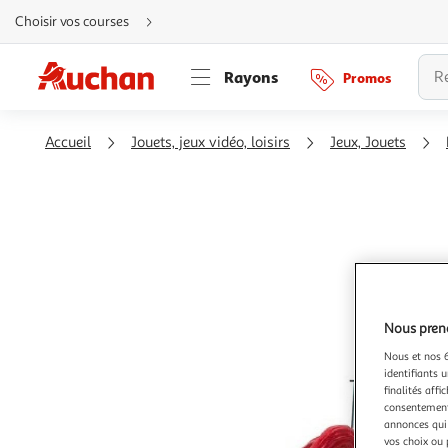
Aller
Choisir vos courses
directement
au
contenu
Aller
Rayons
Promos
directement
à
la
recherche
Aller
Accueil
Jouets, jeux vidéo, loisirs
Jeux, Jouets
directement
à
la
navigation
Aller
directement
à
la
rubrique
besoin
d'aide
Nous preno
Nous et nos 6
identifiants u
finalités affi
consentement,
annonces qui 
vos choix ou 