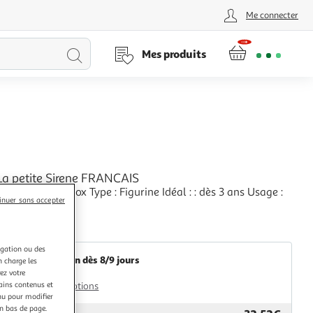
Me connecter
Lancer
Mes produits
la
recherche
 La petite Sirene FRANCAIS
 avec : Toniesbox Type : Figurine Idéal : : dès 3 ans Usage :
inuer sans accepter
+
Multishop
igation ou des
Livraison dès 8/9 jours
n charge les
4,99€
ez votre
tains contenus et
Plus d'options
nu pour modifier
en bas de page.