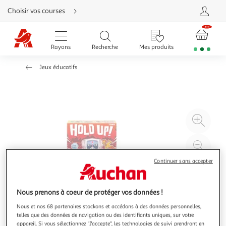
Aller
Choisir vos courses
directement
au
contenu
Aller
directement
Rayons
Recherche
Mes produits
à
la
recherche
Jeux éducatifs
Aller
directement
à
la
navigation
Aller
directement
à
Agr
la
rubrique
l'il
besoin
d'aide
à
Réd
20
l'il
Continuer sans accepter
à
Par
100
le
%
pro
Nous prenons à coeur de protéger vos données !
Nous et nos 68 partenaires stockons et accédons à des données personnelles,
telles que des données de navigation ou des identifiants uniques, sur votre
appareil. Si vous sélectionnez "J'accepte", les technologies de suivi prendront en