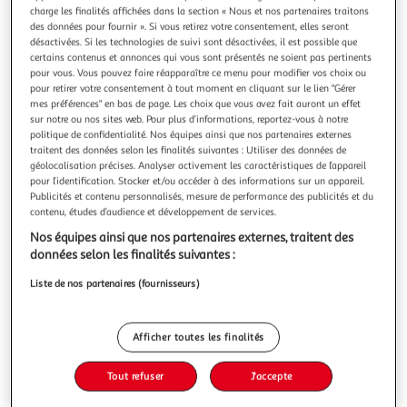
charge les finalités affichées dans la section « Nous et nos partenaires traitons
des données pour fournir ». Si vous retirez votre consentement, elles seront
désactivées. Si les technologies de suivi sont désactivées, il est possible que
certains contenus et annonces qui vous sont présentés ne soient pas pertinents
pour vous. Vous pouvez faire réapparaître ce menu pour modifier vos choix ou
TOMY
pour retirer votre consentement à tout moment en cliquant sur le lien "Gérer
mes préférences" en bas de page. Les choix que vous avez fait auront un effet
Jeu Hold Up
sur notre ou nos sites web. Pour plus d’informations, reportez-vous à notre
Dès 3 ans
politique de confidentialité. Nos équipes ainsi que nos partenaires externes
En savoir +
traitent des données selon les finalités suivantes : Utiliser des données de
Auchan
Vendu par
géolocalisation précises. Analyser activement les caractéristiques de l’appareil
pour l’identification. Stocker et/ou accéder à des informations sur un appareil.
Publicités et contenu personnalisés, mesure de performance des publicités et du
Livr. ou retrait dès 1/2 jours
contenu, études d’audience et développement de services.
A partir de 3,00€ - Retrait offert dès 35€
Plus d'options
Nos équipes ainsi que nos partenaires externes, traitent des
données selon les finalités suivantes :
24,99€
Liste de nos partenaires (fournisseurs)
Bientôt dispo !
24,99€ / pce
Afficher toutes les finalités
Tout refuser
J'accepte