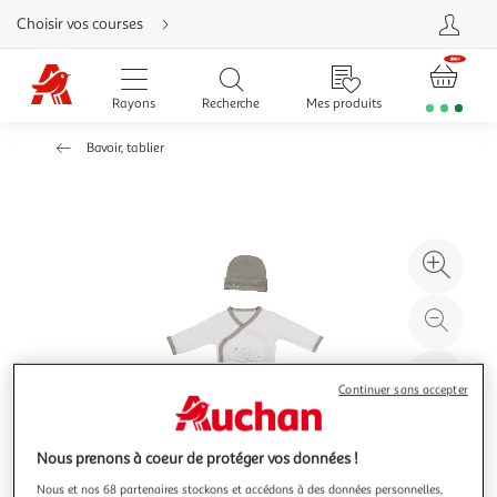
Aller
Choisir vos courses
directement
au
contenu
Aller
directement
Rayons
Recherche
Mes produits
à
la
recherche
Bavoir, tablier
Aller
directement
à
la
navigation
Aller
directement
à
Agr
la
rubrique
l'il
besoin
d'aide
à
Réd
20
l'il
à
Par
Continuer sans accepter
100
le
%
pro
Nous prenons à coeur de protéger vos données !
Nous et nos 68 partenaires stockons et accédons à des données personnelles,