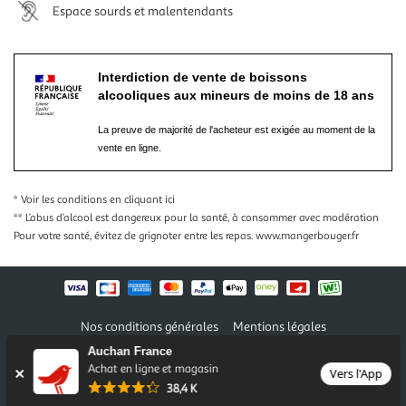
Espace sourds et malentendants
Interdiction de vente de boissons
alcooliques aux mineurs de moins de 18 ans
La preuve de majorité de l'acheteur est exigée au moment de la
vente en ligne.
* Voir les conditions
en cliquant ici
** L’abus d’alcool est dangereux pour la santé, à consommer avec modération
Pour votre santé, évitez de grignoter entre les repas.
www.mangerbouger.fr
Nos conditions générales
Mentions légales
Conditions des offres et promotions
Gérer mes préférences
Auchan France
Politique de confidentialité
Informations légales marketplace
Achat en ligne et magasin
Vers l'App
38,4 K
Auchan 2026 © Tous droits réservés