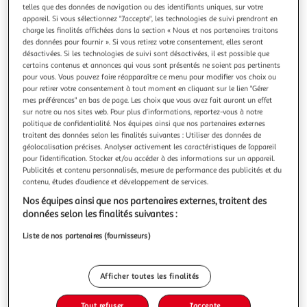
Illustration
Illustration
telles que des données de navigation ou des identifiants uniques, sur votre
précédente
suivante
appareil. Si vous sélectionnez "J'accepte", les technologies de suivi prendront en
charge les finalités affichées dans la section « Nous et nos partenaires traitons
des données pour fournir ». Si vous retirez votre consentement, elles seront
désactivées. Si les technologies de suivi sont désactivées, il est possible que
TOM & ZOÉ
certains contenus et annonces qui vous sont présentés ne soient pas pertinents
pour vous. Vous pouvez faire réapparaître ce menu pour modifier vos choix ou
Coffret naissance bébé vêtement 0-3 mois taupe
pour retirer votre consentement à tout moment en cliquant sur le lien "Gérer
Informations Techniques : Dimensions : L. 4 x l. 24 x H. 24
mes préférences" en bas de page. Les choix que vous avez fait auront un effet
cm Matières : Coton & Polyester Spécificités : Doux &
sur notre ou nos sites web. Pour plus d’informations, reportez-vous à notre
Agréable Coffret Naissance pour Bébé Contient : 1 Body 1
En savoir +
politique de confidentialité. Nos équipes ainsi que nos partenaires externes
Bonnet 1 Paire de Chaussettes Taille 0-3 Mois French
traitent des données selon les finalités suivantes : Utiliser des données de
Vendu par
Paris Prix
géolocalisation précises. Analyser activement les caractéristiques de l’appareil
Design Poids : 0,09 kg Couleur : Taupe & Blanc
pour l’identification. Stocker et/ou accéder à des informations sur un appareil.
Livr. ou retrait dès 3/4 jours
Publicités et contenu personnalisés, mesure de performance des publicités et du
A partir de 7,99€
contenu, études d’audience et développement de services.
Plus d'options
Nos équipes ainsi que nos partenaires externes, traitent des
données selon les finalités suivantes :
10,99€
15,99€
Vendu par
Paris Prix
Liste de nos partenaires (fournisseurs)
-31 %
Ajouter au panier
15,99€
10,99€
Afficher toutes les finalités
Ajouter à une liste
Tout refuser
J'accepte