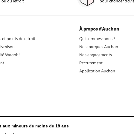
ou au retrait
pour changer d’avi
À propos d'Auchan
 et points de retrait
Qui sommes-nous ?
ivraison
Nos marques Auchan
ité Waaoh!
Nos engagements
ent
Recrutement
Application Auchan
es aux mineurs de moins de 18 ans