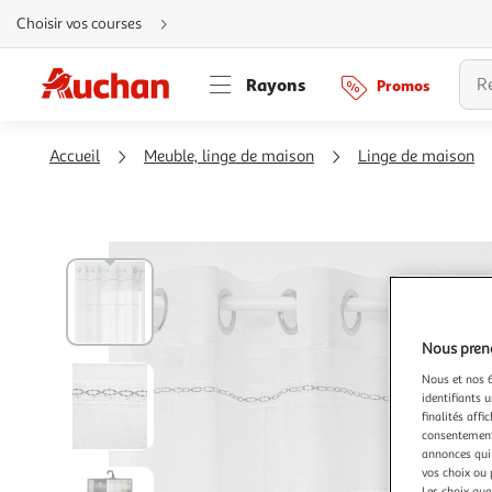
Aller
Choisir vos courses
directement
au
contenu
Aller
Rayons
Promos
directement
à
la
recherche
Aller
Accueil
Meuble, linge de maison
Linge de maison
directement
à
la
navigation
Aller
directement
à
la
rubrique
besoin
d'aide
Nous preno
Nous et nos 6
identifiants u
finalités affi
consentement,
annonces qui 
vos choix ou 
Les choix que