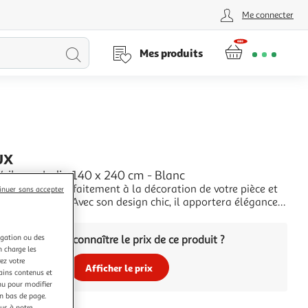
Me connecter
Lancer
Mes produits
la
recherche
UX
Voilages Indi - 140 x 240 cm - Blanc
 s'adaptera parfaitement à la décoration de votre pièce et
inuer sans accepter
ous les regards. Avec son design chic, il apportera élégance
ité à votre intérieur.FICHE TECHNIQUE- Voilage d'intérieur.-
+
di.- Couleur : Blanc.- Voilage en polyester.- Type d'accroche
igation ou des
Vous voulez connaître le prix de ce produit ?
ts.CARA
n charge les
ez votre
Afficher le prix
tains contenus et
nu pour modifier
en bas de page.
ous à notre