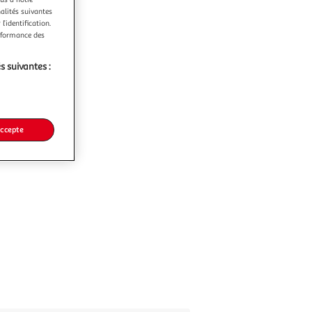
nalités suivantes
l’identification.
erformance des
s suivantes :
accepte