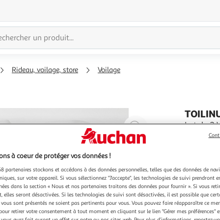
Rideau, voilage, store
Voilage
TOILIN
Agrandir
Lot de 2 
Ce voilage
l'illustration
Cont
attirera t
à
Réduire
et luminos
En savoir 
ns à coeur de protéger vos données !
200%
l'illustration
Gamme : In
8 partenaires stockons et accédons à des données personnelles, telles que des données de nav
: 8 oeille
à
Partager
niques, sur votre appareil. Si vous sélectionnez "J'accepte", les technologies de suivi prendront e
100
le
chées dans la section « Nous et nos partenaires traitons des données pour fournir ». Si vous retir
 elles seront désactivées. Si les technologies de suivi sont désactivées, il est possible que cer
%
produit
vous sont présentés ne soient pas pertinents pour vous. Vous pouvez faire réapparaître ce me
pour retirer votre consentement à tout moment en cliquant sur le lien "Gérer mes préférences" 
 vous avez fait auront un effet sur notre ou nos sites web. Pour plus d’informations, reportez-v