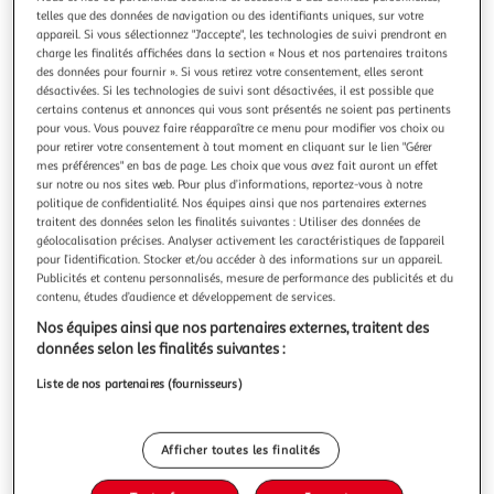
Illustration
Illustration
telles que des données de navigation ou des identifiants uniques, sur votre
précédente
suivante
appareil. Si vous sélectionnez "J'accepte", les technologies de suivi prendront en
charge les finalités affichées dans la section « Nous et nos partenaires traitons
des données pour fournir ». Si vous retirez votre consentement, elles seront
désactivées. Si les technologies de suivi sont désactivées, il est possible que
TOILINUX
certains contenus et annonces qui vous sont présentés ne soient pas pertinents
pour vous. Vous pouvez faire réapparaître ce menu pour modifier vos choix ou
Lot de 2 Rideaux isolants Tim 8 œillets
pour retirer votre consentement à tout moment en cliquant sur le lien "Gérer
Avec ce tombé et cette couleur chic, ce lot de 2 rideaux
mes préférences" en bas de page. Les choix que vous avez fait auront un effet
apportera de l'élégance et du cachet à votre intérieur.
sur notre ou nos sites web. Pour plus d’informations, reportez-vous à notre
Isolant, ils limiteront l'entrée du froid et constitueront une
En savoir +
politique de confidentialité. Nos équipes ainsi que nos partenaires externes
barrière à la chaleur.FICHE TECHNIQUE- Lot de 2 Rideaux
Vendu par
Toilinux
traitent des données selon les finalités suivantes : Utiliser des données de
isolants.- Détails attaches : 8 œillets.- Gamme Tim.-
géolocalisation précises. Analyser activement les caractéristiques de l’appareil
Couleur
Matière : Poly
pour l’identification. Stocker et/ou accéder à des informations sur un appareil.
+2
Publicités et contenu personnalisés, mesure de performance des publicités et du
Gris
contenu, études d’audience et développement de services.
Nos équipes ainsi que nos partenaires externes, traitent des
Taille
données selon les finalités suivantes :
Taille unique
Liste de nos partenaires (fournisseurs)
Livr. ou retrait dès 5/6 jours
Afficher toutes les finalités
A partir de 7,39€
Plus d'options