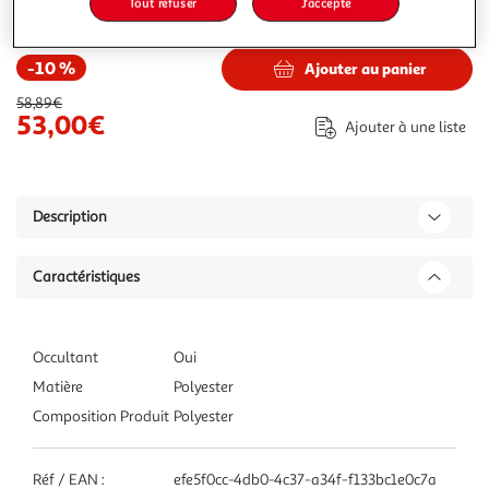
Tout refuser
J'accepte
53,00€
58,89€
Vendu par
Toilinux
-10 %
Ajouter au panier
58,89€
53,00€
Ajouter à une liste
Description
Caractéristiques
Occultant
Oui
Matière
Polyester
Composition Produit
Polyester
Réf / EAN :
efe5f0cc-4db0-4c37-a34f-f133bc1e0c7a