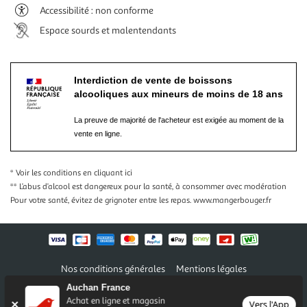
Accessibilité : non conforme
Espace sourds et malentendants
Interdiction de vente de boissons
alcooliques aux mineurs de moins de 18 ans
La preuve de majorité de l'acheteur est exigée au moment de la
vente en ligne.
* Voir les conditions
en cliquant ici
** L’abus d’alcool est dangereux pour la santé, à consommer avec modération
Pour votre santé, évitez de grignoter entre les repas.
www.mangerbouger.fr
Nos conditions générales
Mentions légales
Conditions des offres et promotions
Gérer mes préférences
Auchan France
Politique de confidentialité
Informations légales marketplace
Achat en ligne et magasin
Vers l'App