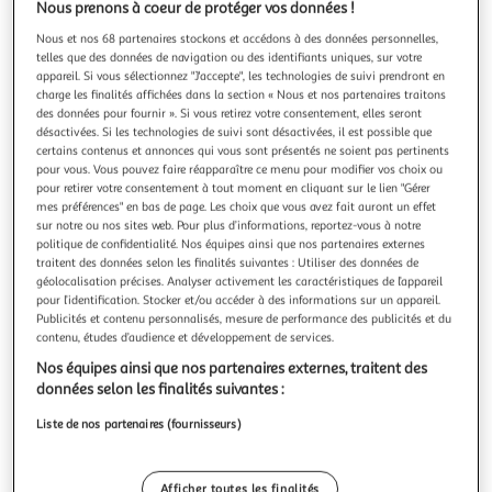
Illustration
Illustration
Nous prenons à coeur de protéger vos données !
précédente
suivante
Nous et nos 68 partenaires stockons et accédons à des données personnelles,
telles que des données de navigation ou des identifiants uniques, sur votre
appareil. Si vous sélectionnez "J'accepte", les technologies de suivi prendront en
charge les finalités affichées dans la section « Nous et nos partenaires traitons
TODAY
des données pour fournir ». Si vous retirez votre consentement, elles seront
Parure de lit - TODAY - Sunshine - 122794 - 2
désactivées. Si les technologies de suivi sont désactivées, il est possible que
certains contenus et annonces qui vous sont présentés ne soient pas pertinents
personnes - 240x220cm - Coton - Imprimé 14.54
pour vous. Vous pouvez faire réapparaître ce menu pour modifier vos choix ou
Parure de lit Today Sunshine composée d'une housse de
pour retirer votre consentement à tout moment en cliquant sur le lien "Gérer
couette 240X220 cm et de 2 taies d'oreillers 63X63 cm
mes préférences" en bas de page. Les choix que vous avez fait auront un effet
pour un lit 2 personnes accompagnera vos nuits et vous
En savoir +
sur notre ou nos sites web. Pour plus d’informations, reportez-vous à notre
offrira un confort de sommeil inégalable.
Vendu par
2KINGS
politique de confidentialité. Nos équipes ainsi que nos partenaires externes
traitent des données selon les finalités suivantes : Utiliser des données de
géolocalisation précises. Analyser activement les caractéristiques de l’appareil
Livraison dès 4/5 jours
pour l’identification. Stocker et/ou accéder à des informations sur un appareil.
4,99€
Publicités et contenu personnalisés, mesure de performance des publicités et du
Plus d'options
contenu, études d’audience et développement de services.
Nos équipes ainsi que nos partenaires externes, traitent des
30,34€
Vendu par
2KINGS
données selon les finalités suivantes :
Livraison dès 6/7 jours
Liste de nos partenaires (fournisseurs)
Livraison offerte
Plus d'options
Afficher toutes les finalités