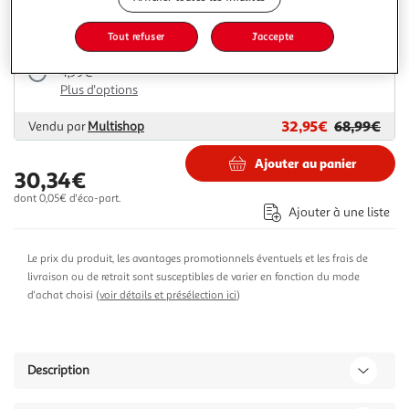
30,43€
Vendu par
GpasPlus
Tout refuser
J'accepte
Livraison dès 5/6 jours
4,99€
Plus d'options
32,95€
68,99€
Vendu par
Multishop
Ajouter au panier
30,34€
dont 0,05€ d'éco-part.
Ajouter à une liste
Le prix du produit, les avantages promotionnels éventuels et les frais de
livraison ou de retrait sont susceptibles de varier en fonction du mode
d'achat choisi (
voir détails et présélection ici
)
Description