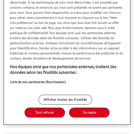
désactivées. Si les technologies de suivi sont désactivées, il est possible que
certains contenus et annonces qui vous sont présentés ne soient pas pertinents
pour vous. Vous pouvez faire réapparaître ce menu pour modifier vos choix ou
pour retirer votre consentement à tout moment en cliquant sur le lien "Gérer
mes préférences" en bas de page. Les choix que vous avez fait auront un effet
sur notre ou nos sites web. Pour plus d’informations, reportez-vous à notre
5.0
(4)
politique de confidentialité. Nos équipes ainsi que nos partenaires externes
TIC TAC
traitent des données selon les finalités suivantes : Utiliser des données de
géolocalisation précises. Analyser activement les caractéristiques de l’appareil
Bonbons à la menthe extra-fraîche
pour l’identification. Stocker et/ou accéder à des informations sur un appareil.
Vous n'imaginez pas tout ce qu'on peut vivre avec un Tic Tac
Publicités et contenu personnalisés, mesure de performance des publicités et du
! Tic Tac, ce sont des petites pastilles à la menthe ou aux
contenu, études d’audience et développement de services.
saveurs fruitées qui transforment n'importe quel moment
En savoir +
Nos équipes ainsi que nos partenaires externes, traitent des
de votre journée en un instant fun et frais.
54g
110 dragées
données selon les finalités suivantes :
Vous voulez connaître le prix de ce produit ?
Liste de nos partenaires (fournisseurs)
Afficher le prix
Afficher toutes les finalités
Tout refuser
J'accepte
Description