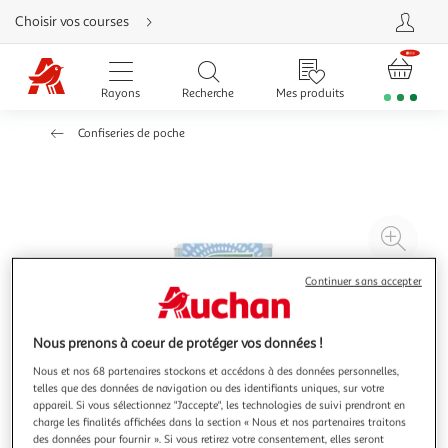
Aller
Choisir vos courses
directement
au
contenu
Aller
directement
Rayons
Recherche
Mes produits
à
la
recherche
Confiseries de poche
Aller
directement
à
la
navigation
Aller
directement
à
Agr
la
rubrique
l'il
besoin
d'aide
à
Réd
Continuer sans accepter
20
l'il
à
Par
Nous prenons à coeur de protéger vos données !
100
le
Nous et nos 68 partenaires stockons et accédons à des données personnelles,
%
pro
telles que des données de navigation ou des identifiants uniques, sur votre
appareil. Si vous sélectionnez "J'accepte", les technologies de suivi prendront en
charge les finalités affichées dans la section « Nous et nos partenaires traitons
des données pour fournir ». Si vous retirez votre consentement, elles seront