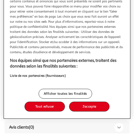
certains contenus et annonces qui vous sont présentés ne soient pas pertinents
pour vous. Vous pouvez faire réapparaître ce menu pour modifier vos choix ou
pour retirer votre consentement à tout moment en cliquant sur le lien "Gérer
mes préférences" en bas de page. Les choix que vous avez fait auront un effet
sur notre ou nos sites web. Pour plus d’informations, reportez-vous à notre
politique de confidentialité. Nos équipes ainsi que nos partenaires externes
The Unicorn Princess Nintendo Switch - Code de
traitent des données selon les finalités suivantes : Utiliser des données de
Téléchargement
géolocalisation précises. Analyser activement les caractéristiques de l’appareil
Jeu Nintendo Switch - Code à Télécharger
pour l’identification. Stocker et/ou accéder à des informations sur un appareil.
Publicités et contenu personnalisés, mesure de performance des publicités et du
En savoir +
contenu, études d’audience et développement de services.
Garantie légale: 2 ans (
voir CGV
)
Nos équipes ainsi que nos partenaires externes, traitent des
données selon les finalités suivantes :
Vous voulez connaître le prix de ce produit ?
Liste de nos partenaires (fournisseurs)
Afficher le prix
Afficher toutes les finalités
Tout refuser
J'accepte
Caractéristiques
Avis clients
(0)