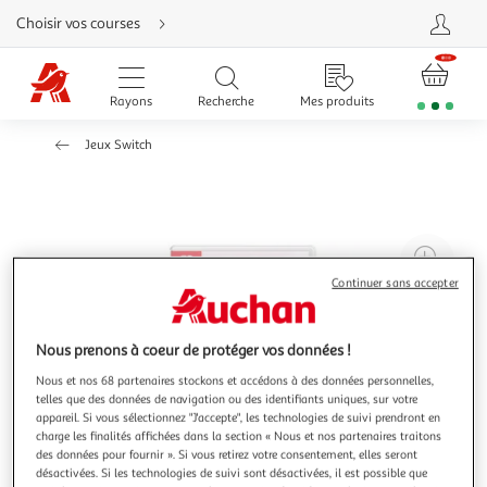
Aller
Choisir vos courses
directement
au
contenu
Aller
directement
Rayons
Recherche
Mes produits
à
la
recherche
Jeux Switch
Aller
directement
à
la
navigation
Aller
directement
à
Agr
la
rubrique
l'il
Continuer sans accepter
besoin
d'aide
à
Réd
20
l'il
Nous prenons à coeur de protéger vos données !
à
Par
Nous et nos 68 partenaires stockons et accédons à des données personnelles,
100
le
telles que des données de navigation ou des identifiants uniques, sur votre
%
pro
appareil. Si vous sélectionnez "J'accepte", les technologies de suivi prendront en
charge les finalités affichées dans la section « Nous et nos partenaires traitons
des données pour fournir ». Si vous retirez votre consentement, elles seront
désactivées. Si les technologies de suivi sont désactivées, il est possible que