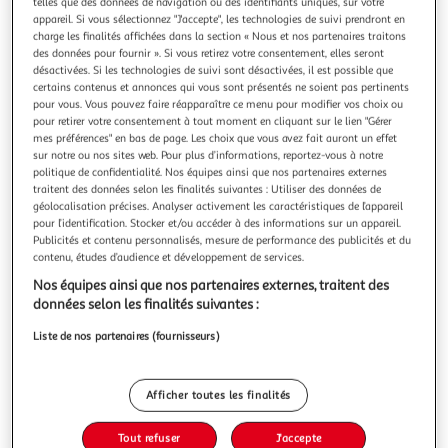
Illustration
Illustration
telles que des données de navigation ou des identifiants uniques, sur votre
appareil. Si vous sélectionnez "J'accepte", les technologies de suivi prendront en
précédente
suivante
charge les finalités affichées dans la section « Nous et nos partenaires traitons
des données pour fournir ». Si vous retirez votre consentement, elles seront
désactivées. Si les technologies de suivi sont désactivées, il est possible que
certains contenus et annonces qui vous sont présentés ne soient pas pertinents
THE HOME DECO FACTORY
pour vous. Vous pouvez faire réapparaître ce menu pour modifier vos choix ou
Vase déco en céramique poésie 29cm blanc
pour retirer votre consentement à tout moment en cliquant sur le lien "Gérer
mes préférences" en bas de page. Les choix que vous avez fait auront un effet
Informations Techniques : Dimensions : D. 12,5 x H. 29,5 cm
sur notre ou nos sites web. Pour plus d’informations, reportez-vous à notre
Matière : Céramique Spécificités : Pratique & Utile Vase
politique de confidentialité. Nos équipes ainsi que nos partenaires externes
Déco Forme Ronde A Motifs Poids : 1,083 kg Couleur : Blanc
En savoir +
traitent des données selon les finalités suivantes : Utiliser des données de
Vendu par
Paris Prix
géolocalisation précises. Analyser activement les caractéristiques de l’appareil
pour l’identification. Stocker et/ou accéder à des informations sur un appareil.
Livr. ou retrait dès 3/4 jours
Publicités et contenu personnalisés, mesure de performance des publicités et du
A partir de 7,99€
contenu, études d’audience et développement de services.
Plus d'options
Nos équipes ainsi que nos partenaires externes, traitent des
données selon les finalités suivantes :
17,99€
22,99€
Vendu par
Paris Prix
Liste de nos partenaires (fournisseurs)
-22 %
Ajouter au panier
22,99€
Afficher toutes les finalités
17,99€
Ajouter à une liste
Tout refuser
J'accepte