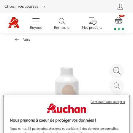
Aller
Choisir vos courses
directement
au
contenu
Aller
directement
Rayons
Recherche
Mes produits
à
la
recherche
Vase
Aller
directement
à
la
navigation
Aller
directement
à
Agr
la
rubrique
l'il
besoin
d'aide
à
Réd
20
l'il
à
Par
Continuer sans accepter
100
le
%
pro
Nous prenons à coeur de protéger vos données !
Nous et nos 68 partenaires stockons et accédons à des données personnelles,