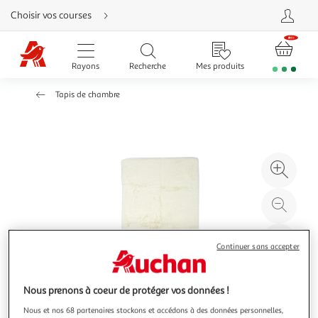
Aller
Choisir vos courses
directement
au
contenu
Aller
directement
Rayons
Recherche
Mes produits
à
la
recherche
Tapis de chambre
Aller
directement
à
la
navigation
Aller
directement
à
Agr
la
rubrique
l'il
besoin
d'aide
à
Réd
20
l'il
à
Par
Continuer sans accepter
100
le
%
pro
Nous prenons à coeur de protéger vos données !
Nous et nos 68 partenaires stockons et accédons à des données personnelles,