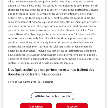
Illustration
Illustration
telles que des données de navigation ou des identifiants uniques, sur votre
appareil. Si vous sélectionnez "J'accepte", les technologies de suivi prendront en
précédente
suivante
charge les finalités affichées dans la section « Nous et nos partenaires traitons
des données pour fournir ». Si vous retirez votre consentement, elles seront
désactivées. Si les technologies de suivi sont désactivées, il est possible que
certains contenus et annonces qui vous sont présentés ne soient pas pertinents
THE HOME DECO FACTORY
pour vous. Vous pouvez faire réapparaître ce menu pour modifier vos choix ou
Tapis imitation fourrure fin 60x110cm écru
pour retirer votre consentement à tout moment en cliquant sur le lien "Gérer
Informations Techniques : Dimensions : L. 110 x l. 60 x H. 1
mes préférences" en bas de page. Les choix que vous avez fait auront un effet
cm Matières : Textile & Polyester Spécificités : Cocooning &
sur notre ou nos sites web. Pour plus d’informations, reportez-vous à notre
politique de confidentialité. Nos équipes ainsi que nos partenaires externes
Ultra Doux Tapis Imitation Fourrure Poils Fins Forme
En savoir +
traitent des données selon les finalités suivantes : Utiliser des données de
Rectangulaire Facile d'Utilisation Couleur : Écru
Vendu par
Paris Prix
géolocalisation précises. Analyser activement les caractéristiques de l’appareil
pour l’identification. Stocker et/ou accéder à des informations sur un appareil.
Livr. ou retrait dès 3/4 jours
Publicités et contenu personnalisés, mesure de performance des publicités et du
A partir de 7,99€
contenu, études d’audience et développement de services.
Plus d'options
Nos équipes ainsi que nos partenaires externes, traitent des
données selon les finalités suivantes :
21,99€
28,99€
Vendu par
Paris Prix
Liste de nos partenaires (fournisseurs)
-24 %
Ajouter au panier
28,99€
21,99€
Afficher toutes les finalités
Ajouter à une liste
dont 0,06€ d'éco part. mobilier.
Tout refuser
J'accepte