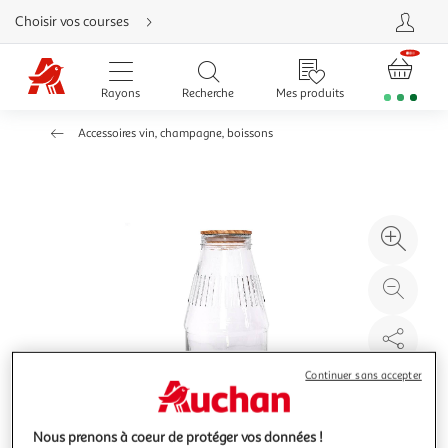
Aller
Choisir vos courses
directement
au
contenu
Aller
directement
Rayons
Recherche
Mes produits
à
la
recherche
Accessoires vin, champagne, boissons
Aller
directement
à
la
navigation
Aller
directement
à
Agr
la
rubrique
l'il
besoin
d'aide
à
Réd
20
l'il
à
Par
100
le
Continuer sans accepter
%
pro
Nous prenons à coeur de protéger vos données !