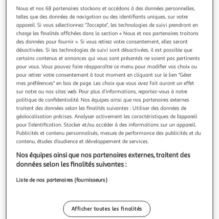
Illustration
Illustration
Nous et nos 68 partenaires stockons et accédons à des données personnelles,
précédente
suivante
telles que des données de navigation ou des identifiants uniques, sur votre
appareil. Si vous sélectionnez "J'accepte", les technologies de suivi prendront en
charge les finalités affichées dans la section « Nous et nos partenaires traitons
des données pour fournir ». Si vous retirez votre consentement, elles seront
THE HOME DECO FACTORY
désactivées. Si les technologies de suivi sont désactivées, il est possible que
Fontaine à boisson couvercle 3,8l transparent
certains contenus et annonces qui vous sont présentés ne soient pas pertinents
pour vous. Vous pouvez faire réapparaître ce menu pour modifier vos choix ou
Informations Techniques : Dimensions : L. 32,7 x l. 16,5 x H.
pour retirer votre consentement à tout moment en cliquant sur le lien "Gérer
22 cm Matières : Verre & Bambou Spécificités : Pratique &
mes préférences" en bas de page. Les choix que vous avez fait auront un effet
Tendance Fontaine à Boisson Avec Couvercle Contenance :
En savoir +
sur notre ou nos sites web. Pour plus d’informations, reportez-vous à notre
3,8 L Facile d'Utilisation Poids : 1,597 kg Couleur :
Vendu par
Paris Prix
politique de confidentialité. Nos équipes ainsi que nos partenaires externes
Transparent
traitent des données selon les finalités suivantes : Utiliser des données de
Livr. ou retrait dès 3/4 jours
géolocalisation précises. Analyser activement les caractéristiques de l’appareil
pour l’identification. Stocker et/ou accéder à des informations sur un appareil.
A partir de 7,99€
Publicités et contenu personnalisés, mesure de performance des publicités et du
Plus d'options
contenu, études d’audience et développement de services.
16,99€
22,99€
Vendu par
Paris Prix
Nos équipes ainsi que nos partenaires externes, traitent des
données selon les finalités suivantes :
Livraison dès 7/8 jours
Liste de nos partenaires (fournisseurs)
4,99€
Plus d'options
Afficher toutes les finalités
35,47€
Vendu par
Multishop