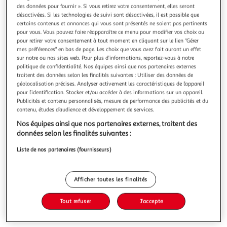
Illustration
Illustration
des données pour fournir ». Si vous retirez votre consentement, elles seront
précédente
suivante
désactivées. Si les technologies de suivi sont désactivées, il est possible que
certains contenus et annonces qui vous sont présentés ne soient pas pertinents
pour vous. Vous pouvez faire réapparaître ce menu pour modifier vos choix ou
pour retirer votre consentement à tout moment en cliquant sur le lien "Gérer
THE HOME DECO FACTORY
mes préférences" en bas de page. Les choix que vous avez fait auront un effet
sur notre ou nos sites web. Pour plus d’informations, reportez-vous à notre
Ensemble table de bar & 4 tabourets loka 100cm noir
politique de confidentialité. Nos équipes ainsi que nos partenaires externes
Informations Techniques : Dimensions : Table : L. 100 x l. 60
traitent des données selon les finalités suivantes : Utiliser des données de
x H. 86 cm Tabouret : D. 30 x H. 62 cm Matières : Métal, MDF
géolocalisation précises. Analyser activement les caractéristiques de l’appareil
& PVC Spécificités : Pratique & Tendance Table mange
En savoir +
pour l’identification. Stocker et/ou accéder à des informations sur un appareil.
debout Avec 4 tabourets A monter soi-même Poids : 21,1 kg
Vendu par
Paris Prix
Publicités et contenu personnalisés, mesure de performance des publicités et du
(Table 12 kg, tabouret 2,3 kg (chacun)) Couleur : Noir
contenu, études d’audience et développement de services.
Livraison dès 4/5 jours
Nos équipes ainsi que nos partenaires externes, traitent des
29,99€
données selon les finalités suivantes :
Plus d'options
Liste de nos partenaires (fournisseurs)
150,99€
204,99€
Vendu par
Paris Prix
-26 %
Afficher toutes les finalités
Ajouter au panier
204,99€
150,99€
Tout refuser
J'accepte
Ajouter à une liste
dont 2,46€ d'éco part. mobilier.