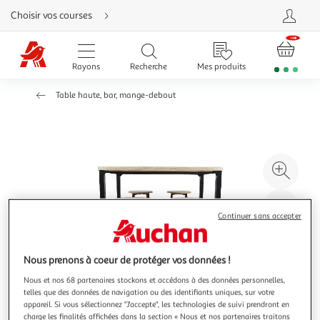
Aller
Choisir vos courses
directement
au
contenu
Aller
directement
Rayons
Recherche
Mes produits
à
la
recherche
Table haute, bar, mange-debout
Aller
directement
à
la
navigation
Aller
directement
à
Agr
la
rubrique
l'il
besoin
d'aide
à
Réd
Continuer sans accepter
20
l'il
à
Par
100
le
Nous prenons à coeur de protéger vos données !
%
pro
Nous et nos 68 partenaires stockons et accédons à des données personnelles,
telles que des données de navigation ou des identifiants uniques, sur votre
appareil. Si vous sélectionnez "J'accepte", les technologies de suivi prendront en
charge les finalités affichées dans la section « Nous et nos partenaires traitons