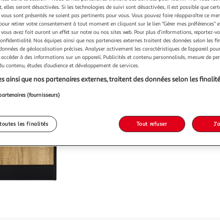
Vendu p
 elles seront désactivées. Si les technologies de suivi sont désactivées, il est possible que cer
vous sont présentés ne soient pas pertinents pour vous. Vous pouvez faire réapparaître ce me
-25 %
pour retirer votre consentement à tout moment en cliquant sur le lien "Gérer mes préférences" 
 vous avez fait auront un effet sur notre ou nos sites web. Pour plus d’informations, reportez-v
288,99€
215,9
confidentialité. Nos équipes ainsi que nos partenaires externes traitent des données selon les fi
 données de géolocalisation précises. Analyser activement les caractéristiques de l’appareil pour 
dont 9,73€ d'é
 accéder à des informations sur un appareil. Publicités et contenu personnalisés, mesure de p
 du contenu, études d’audience et développement de services.
s ainsi que nos partenaires externes, traitent des données selon les finalité
partenaires (fournisseurs)
toutes les finalités
Tout refuser
J'