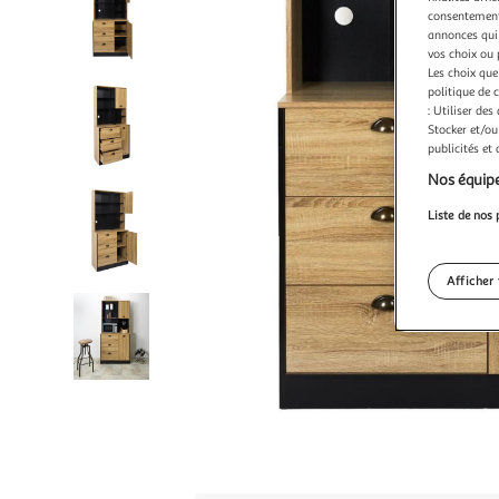
consentement,
annonces qui 
vos choix ou 
Les choix que
politique de 
: Utiliser des
Stocker et/ou
publicités et
Nos équipe
Liste de nos 
Afficher 