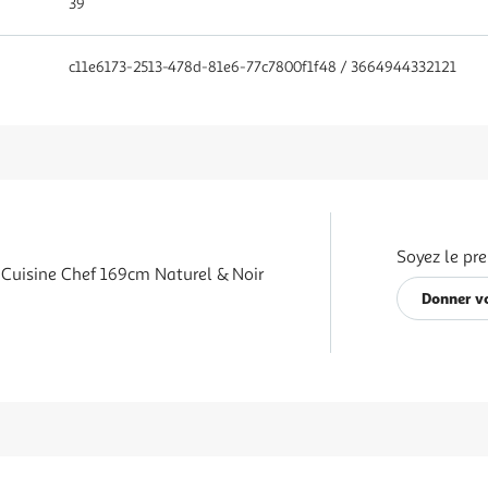
39
c11e6173-2513-478d-81e6-77c7800f1f48 / 3664944332121
Soyez le pre
 Cuisine Chef 169cm Naturel & Noir
Donner vo