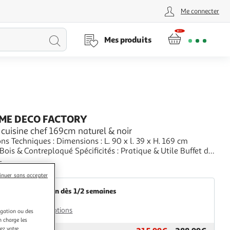
Me connecter
Lancer
Mes produits
la
recherche
ME DECO FACTORY
 cuisine chef 169cm naturel & noir
ns Techniques : Dimensions : L. 90 x l. 39 x H. 169 cm
 Bois & Contreplaqué Spécificités : Pratique & Utile Buffet de
sign 3 Tiroirs, 2 Portes & Étagères Passe-Câble inclus
+
colis : 2 Poids : 49,5 kg Couleur : Naturel & Noir
aris Prix
inuer sans accepter
Livraison dès 1/2 semaines
49,99€
Plus d'options
igation ou des
n charge les
ez votre