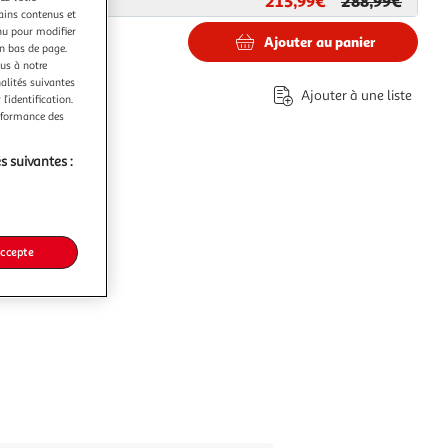
215,99€
288,99€
ar
Paris Prix
tains contenus et
nu pour modifier
Ajouter au panier
en bas de page.
ous à notre
9€
nalités suivantes
Ajouter à une liste
l’identification.
co part. mobilier.
erformance des
s suivantes :
accepte