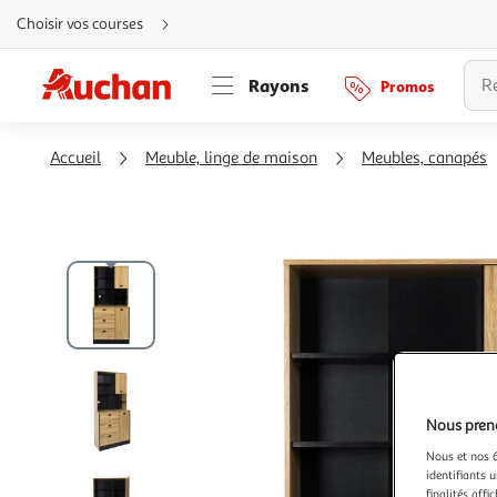
Aller
Choisir vos courses
directement
au
contenu
Aller
Rayons
Promos
directement
à
la
recherche
Aller
Accueil
Meuble, linge de maison
Meubles, canapés
directement
à
la
navigation
Aller
directement
à
la
rubrique
besoin
d'aide
Nous preno
Nous et nos 6
identifiants u
finalités affi