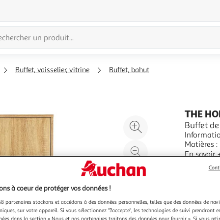
Buffet, vaisselier, vitrine
Buffet, bahut
THE HO
Agrandir
Buffet de
Informatio
l'illustration
Matières :
à
Réduire
Cuisine de
En savoir 
200%
l'illustration
Nombre de 
Vendu par
P
Cont
à
Partager
100
le
ns à coeur de protéger vos données !
%
produit
8 partenaires stockons et accédons à des données personnelles, telles que des données de nav
niques, sur votre appareil. Si vous sélectionnez "J'accepte", les technologies de suivi prendront e
chées dans la section « Nous et nos partenaires traitons des données pour fournir ». Si vous retir