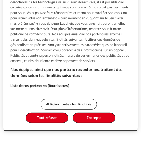
désactivées. Si les technologies de suivi sont désactivées, il est possible que
certains contenus et annonces qui vous sont présentés ne soient pas pertinents
pour vous. Vous pouvez faire réapparaître ce menu pour modifier vos choix ou
pour retirer votre consentement à tout moment en cliquant sur le lien "Gérer
mes préférences" en bas de page. Les choix que vous avez fait auront un effet
sur notre ou nos sites web. Pour plus d’informations, reportez-vous à notre
TÊTES BRÛLÉES
politique de confidentialité. Nos équipes ainsi que nos partenaires externes
Des Bonbons ou un Sort assortiment de bonbons en
traitent des données selon les finalités suivantes : Utiliser des données de
sachet
géolocalisation précises. Analyser activement les caractéristiques de l’appareil
pour l’identification. Stocker et/ou accéder à des informations sur un appareil.
515g
Publicités et contenu personnalisés, mesure de performance des publicités et du
contenu, études d’audience et développement de services.
Vous voulez connaître le prix de ce produit ?
Nos équipes ainsi que nos partenaires externes, traitent des
données selon les finalités suivantes :
Afficher le prix
Liste de nos partenaires (fournisseurs)
Afficher toutes les finalités
Caractéristiques
Tout refuser
J'accepte
Avis clients
(0)