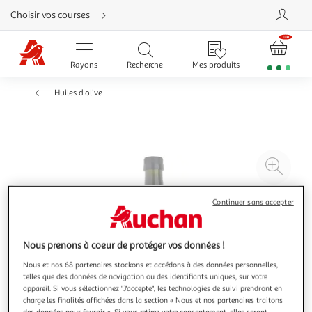
Aller
Choisir vos courses
directement
au
contenu
Aller
directement
Rayons
Recherche
Mes produits
à
la
recherche
Huiles d'olive
Aller
directement
à
la
navigation
Aller
directement
à
Agr
la
rubrique
l'il
besoin
d'aide
à
Réd
Continuer sans accepter
20
l'il
à
Par
Nous prenons à coeur de protéger vos données !
100
le
%
pro
Nous et nos 68 partenaires stockons et accédons à des données personnelles,
telles que des données de navigation ou des identifiants uniques, sur votre
appareil. Si vous sélectionnez "J'accepte", les technologies de suivi prendront en
charge les finalités affichées dans la section « Nous et nos partenaires traitons
des données pour fournir ». Si vous retirez votre consentement, elles seront