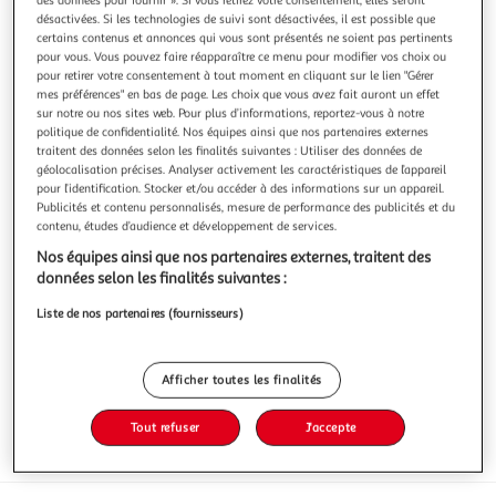
désactivées. Si les technologies de suivi sont désactivées, il est possible que
certains contenus et annonces qui vous sont présentés ne soient pas pertinents
pour vous. Vous pouvez faire réapparaître ce menu pour modifier vos choix ou
pour retirer votre consentement à tout moment en cliquant sur le lien "Gérer
mes préférences" en bas de page. Les choix que vous avez fait auront un effet
4.3
(58)
sur notre ou nos sites web. Pour plus d’informations, reportez-vous à notre
politique de confidentialité. Nos équipes ainsi que nos partenaires externes
TERRA DELYSSA
traitent des données selon les finalités suivantes : Utiliser des données de
Huile d'olive de Tunisie vierge extra
géolocalisation précises. Analyser activement les caractéristiques de l’appareil
50% gratuit
pour l’identification. Stocker et/ou accéder à des informations sur un appareil.
En savoir +
Publicités et contenu personnalisés, mesure de performance des publicités et du
contenu, études d’audience et développement de services.
1,5l
Nos équipes ainsi que nos partenaires externes, traitent des
Vous voulez connaître le prix de ce produit ?
données selon les finalités suivantes :
Liste de nos partenaires (fournisseurs)
Afficher le prix
Afficher toutes les finalités
Tout refuser
J'accepte
Format