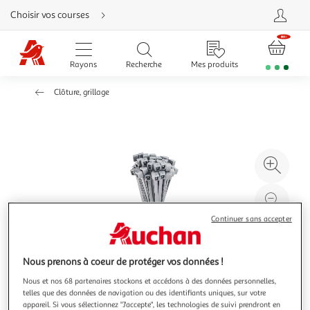
Aller
Choisir vos courses
directement
au
contenu
Aller
directement
Rayons
Recherche
Mes produits
à
la
recherche
Clôture, grillage
Aller
directement
à
la
navigation
Aller
directement
à
Agr
la
rubrique
l'il
besoin
d'aide
à
Réd
20
l'il
Continuer sans accepter
à
Par
100
le
Nous prenons à coeur de protéger vos données !
%
pro
Nous et nos 68 partenaires stockons et accédons à des données personnelles,
telles que des données de navigation ou des identifiants uniques, sur votre
appareil. Si vous sélectionnez "J'accepte", les technologies de suivi prendront en