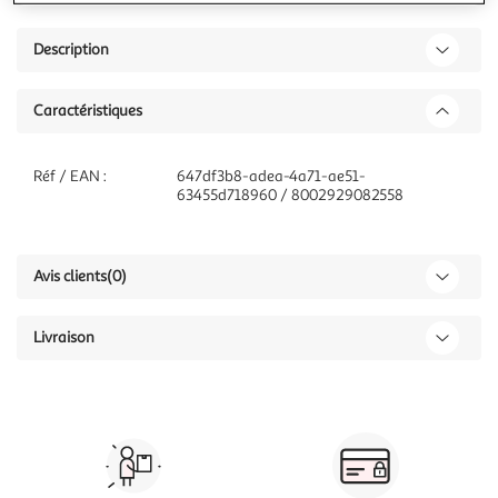
Description
Caractéristiques
Réf / EAN :
647df3b8-adea-4a71-ae51-
63455d718960 / 8002929082558
Avis clients
(0)
Livraison