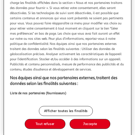
Illustration
Illustration
charge les finalités affichées dans la section « Nous et nos partenaires traitons
précédente
suivante
des données pour fournir ». Si vous retirez votre consentement, elles seront
désactivées. Si les technologies de suivi sont désactivées, il est possible que
certains contenus et annonces qui vous sont présentés ne soient pas pertinents
pour vous. Vous pouvez faire réapparaître ce menu pour modifier vos choix ou
TENAX
pour retirer votre consentement à tout moment en cliquant sur le lien "Gérer
mes préférences" en bas de page. Les choix que vous avez fait auront un effet
Liens gris 10cm 50 pièces
sur notre ou nos sites web. Pour plus d’informations, reportez-vous à notre
Lot de 50 liens gris en plastique pour la fixation de vos
politique de confidentialité. Nos équipes ainsi que nos partenaires externes
clôtures et grillage de différente maille et couleur. Fixation
traitent des données selon les finalités suivantes : Utiliser des données de
rapide et durable ne déforme pas les mailles de vos
En savoir +
géolocalisation précises. Analyser activement les caractéristiques de l’appareil
pour l’identification. Stocker et/ou accéder à des informations sur un appareil.
clôtures de jardin ou d'habitations.
Vendu par
Provence outillage
Publicités et contenu personnalisés, mesure de performance des publicités et du
contenu, études d’audience et développement de services.
Livraison dès 5/6 jours
6,50€
Nos équipes ainsi que nos partenaires externes, traitent des
Plus d'options
données selon les finalités suivantes :
Liste de nos partenaires (fournisseurs)
3,99€
Vendu par
Provence outillage
Ajouter au panier
Afficher toutes les finalités
3,99€
Ajouter à une liste
Tout refuser
J'accepte