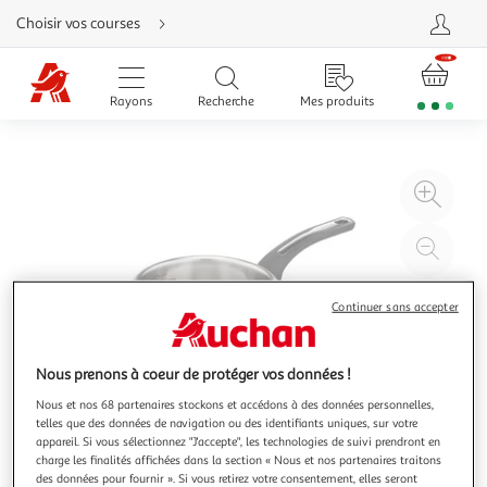
Aller
Choisir vos courses
directement
au
contenu
Aller
directement
Rayons
Recherche
Mes produits
à
la
recherche
Aller
directement
à
Agr
la
navigation
l'il
Aller
directement
à
Réd
à
la
20
l'il
rubrique
besoin
à
Par
d'aide
Continuer sans accepter
100
le
%
pro
Nous prenons à coeur de protéger vos données !
Nous et nos 68 partenaires stockons et accédons à des données personnelles,
telles que des données de navigation ou des identifiants uniques, sur votre
appareil. Si vous sélectionnez "J'accepte", les technologies de suivi prendront en
charge les finalités affichées dans la section « Nous et nos partenaires traitons
des données pour fournir ». Si vous retirez votre consentement, elles seront