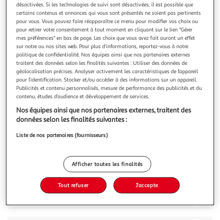
désactivées. Si les technologies de suivi sont désactivées, il est possible que
certains contenus et annonces qui vous sont présentés ne soient pas pertinents
TEFAL
pour vous. Vous pouvez faire réapparaître ce menu pour modifier vos choix ou
Casserole induction inox 20 cm
pour retirer votre consentement à tout moment en cliquant sur le lien "Gérer
mes préférences" en bas de page. Les choix que vous avez fait auront un effet
Excellent conducteur, l'acier inoxydable diffuse la chaleur
sur notre ou nos sites web. Pour plus d’informations, reportez-vous à notre
de façon homogène pendant la cuisson sans aucun point
politique de confidentialité. Nos équipes ainsi que nos partenaires externes
de surchauffe, ce qui est parfait pour les plats mijotés à
En savoir +
traitent des données selon les finalités suivantes : Utiliser des données de
petit feu.
géolocalisation précises. Analyser activement les caractéristiques de l’appareil
Vous voulez connaître le prix de ce produit ?
pour l’identification. Stocker et/ou accéder à des informations sur un appareil.
Publicités et contenu personnalisés, mesure de performance des publicités et du
Afficher le prix
contenu, études d’audience et développement de services.
Nos équipes ainsi que nos partenaires externes, traitent des
données selon les finalités suivantes :
Liste de nos partenaires (fournisseurs)
Description
Afficher toutes les finalités
Notices et documents
Tout refuser
J'accepte
Caractéristiques