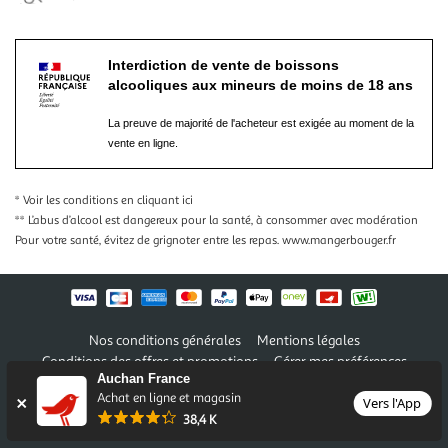
Interdiction de vente de boissons
alcooliques aux mineurs de moins de 18 ans
La preuve de majorité de l'acheteur est exigée au moment de la
vente en ligne.
* Voir les conditions
en cliquant ici
** L’abus d’alcool est dangereux pour la santé, à consommer avec modération
Pour votre santé, évitez de grignoter entre les repas.
www.mangerbouger.fr
Nos conditions générales
Mentions légales
Conditions des offres et promotions
Gérer mes préférences
Auchan France
Politique de confidentialité
Informations légales marketplace
Achat en ligne et magasin
Vers l'App
38,4 K
Auchan 2026 © Tous droits réservés