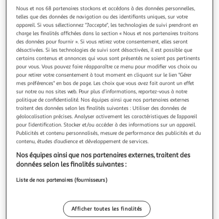
Nous et nos 68 partenaires stockons et accédons à des données personnelles,
telles que des données de navigation ou des identifiants uniques, sur votre
appareil. Si vous sélectionnez "J'accepte", les technologies de suivi prendront en
charge les finalités affichées dans la section « Nous et nos partenaires traitons
Livraison offerte
des données pour fournir ». Si vous retirez votre consentement, elles seront
désactivées. Si les technologies de suivi sont désactivées, il est possible que
TEFAL
certains contenus et annonces qui vous sont présentés ne soient pas pertinents
pour vous. Vous pouvez faire réapparaître ce menu pour modifier vos choix ou
Casserole induction inox 20 cm
pour retirer votre consentement à tout moment en cliquant sur le lien "Gérer
La casserole Tefal Primary 20cm en acier inox 18/10 vous
mes préférences" en bas de page. Les choix que vous avez fait auront un effet
assure une cuisson précise et durable. Base induction
sur notre ou nos sites web. Pour plus d’informations, reportez-vous à notre
épaisse pour une chaleur homogène. Couvercle en verre
En savoir +
politique de confidentialité. Nos équipes ainsi que nos partenaires externes
avec orifice vapeur. Pratique, compatible lave-vaisselle, avec
traitent des données selon les finalités suivantes : Utiliser des données de
Vendu par
Nouveaux Marchands
géolocalisation précises. Analyser activement les caractéristiques de l’appareil
poignée ergonomique. Capacité 3 L.
pour l’identification. Stocker et/ou accéder à des informations sur un appareil.
Livraison dès 4/5 jours
Publicités et contenu personnalisés, mesure de performance des publicités et du
Livraison offerte
contenu, études d’audience et développement de services.
Plus d'options
Nos équipes ainsi que nos partenaires externes, traitent des
données selon les finalités suivantes :
31,52€
Vendu par
Nouveaux Marchands
Liste de nos partenaires (fournisseurs)
Livraison dès 5/6 jours
4,99€
Plus d'options
Afficher toutes les finalités