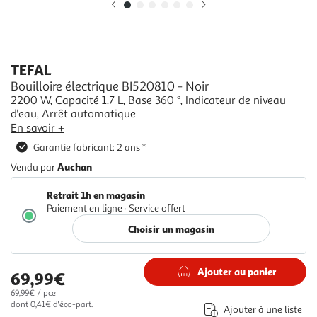
Illustration
Illustration
précédente
suivante
TEFAL
Bouilloire électrique BI520810 - Noir
2200 W, Capacité 1.7 L, Base 360 °, Indicateur de niveau
d'eau, Arrêt automatique
En savoir +
Garantie fabricant: 2 ans *
Auchan
Vendu par
Retrait 1h en magasin
Paiement en ligne ·
Service offert
Choisir un magasin
Ajouter au panier
69,99€
69,99€ / pce
dont 0,41€ d'éco-part.
Ajouter à une liste