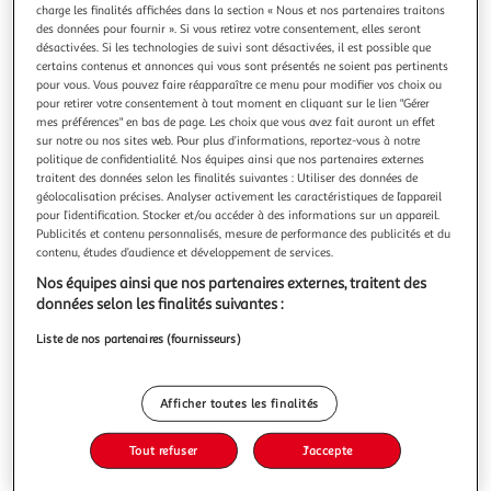
charge les finalités affichées dans la section « Nous et nos partenaires traitons
des données pour fournir ». Si vous retirez votre consentement, elles seront
désactivées. Si les technologies de suivi sont désactivées, il est possible que
certains contenus et annonces qui vous sont présentés ne soient pas pertinents
pour vous. Vous pouvez faire réapparaître ce menu pour modifier vos choix ou
pour retirer votre consentement à tout moment en cliquant sur le lien "Gérer
TEENAGE MUTANT NINJA TURTLES : SATURDAY
mes préférences" en bas de page. Les choix que vous avez fait auront un effet
MORNING ADVENTURES TOME 2 , Burnham Erik
sur notre ou nos sites web. Pour plus d’informations, reportez-vous à notre
Après une contamination accidentelle avec une substance
politique de confidentialité. Nos équipes ainsi que nos partenaires externes
inconnue dans les égouts de la ville, le Roi des rats
traitent des données selon les finalités suivantes : Utiliser des données de
constate que sa capacité à contrôler les rongeurs diminue.
En savoir +
géolocalisation précises. Analyser activement les caractéristiques de l’appareil
Mais à la place, il développe la capacité d'influencer les
pour l’identification. Stocker et/ou accéder à des informations sur un appareil.
Vous voulez connaître le prix de ce produit ?
Publicités et contenu personnalisés, mesure de performance des publicités et du
reptiles, ce qui va compliquer la vie des chevaliers d'écaille !
contenu, études d’audience et développement de services.
Ensuite
Afficher le prix
Nos équipes ainsi que nos partenaires externes, traitent des
données selon les finalités suivantes :
Liste de nos partenaires (fournisseurs)
Description
Afficher toutes les finalités
Caractéristiques
Tout refuser
J'accepte