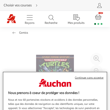
Aller
Choisir vos courses
directement
au
contenu
Aller
directement
Rayons
Recherche
Mes produits
à
la
recherche
Comics
Aller
directement
à
la
navigation
Aller
directement
à
Agr
la
rubrique
l'il
besoin
d'aide
à
Réd
20
l'il
Continuer sans accepter
à
Par
100
le
Nous prenons à coeur de protéger vos données !
%
pro
Nous et nos 68 partenaires stockons et accédons à des données personnelles,
telles que des données de navigation ou des identifiants uniques, sur votre
appareil. Si vous sélectionnez "J'accepte", les technologies de suivi prendront en