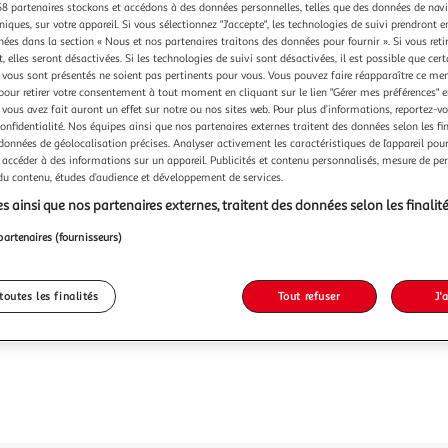
8 partenaires stockons et accédons à des données personnelles, telles que des données de nav
niques, sur votre appareil. Si vous sélectionnez "J'accepte", les technologies de suivi prendront e
chées dans la section « Nous et nos partenaires traitons des données pour fournir ». Si vous retir
 elles seront désactivées. Si les technologies de suivi sont désactivées, il est possible que cer
vous sont présentés ne soient pas pertinents pour vous. Vous pouvez faire réapparaître ce me
pour retirer votre consentement à tout moment en cliquant sur le lien "Gérer mes préférences" 
 vous avez fait auront un effet sur notre ou nos sites web. Pour plus d’informations, reportez-v
confidentialité. Nos équipes ainsi que nos partenaires externes traitent des données selon les fi
 données de géolocalisation précises. Analyser activement les caractéristiques de l’appareil pour 
 accéder à des informations sur un appareil. Publicités et contenu personnalisés, mesure de p
 du contenu, études d’audience et développement de services.
s ainsi que nos partenaires externes, traitent des données selon les finalité
partenaires (fournisseurs)
toutes les finalités
Tout refuser
J'