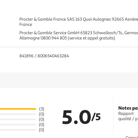
Procter & Gamble France SAS 163 Quai Aulagnier, 92665 Asnièr
France
Procter & Gamble Service GmbH 65823 Schwalbach/Ts., Germ
Allemagne 0800 944 805 (service et appel gratuits)
841896 / 8006540463284
5.0
Notes pa
(3)
/5
Rapport
(0)
qualité / p
(0)
(0)
(0)
Consul