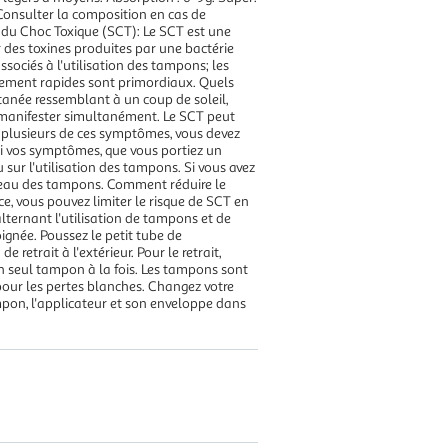
 Consulter la composition en cas de
e du Choc Toxique (SCT): Le SCT est une
ar des toxines produites par une bactérie
sociés à l'utilisation des tampons; les
itement rapides sont primordiaux. Quels
utanée ressemblant à un coup de soleil,
 manifester simultanément. Le SCT peut
u plusieurs de ces symptômes, vous devez
ui vos symptômes, que vous portiez un
sur l'utilisation des tampons. Si vous avez
uveau des tampons. Comment réduire le
, vous pouvez limiter le risque de SCT en
lternant l'utilisation de tampons et de
oignée. Poussez le petit tube de
 retrait à l'extérieur. Pour le retrait,
un seul tampon à la fois. Les tampons sont
pour les pertes blanches. Changez votre
ampon, l'applicateur et son enveloppe dans