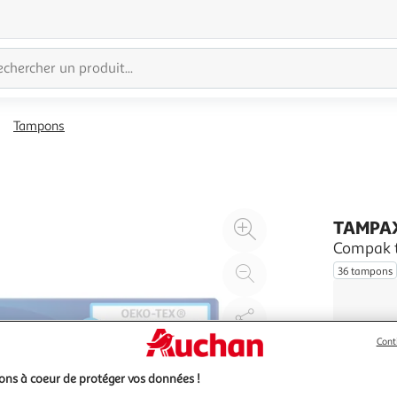
Tampons
Agrandir
TAMPA
l'illustration
Compak t
à
Réduire
36 tampons
200%
l'illustration
à
Partager
100
le
Cont
%
produit
ns à coeur de protéger vos données !