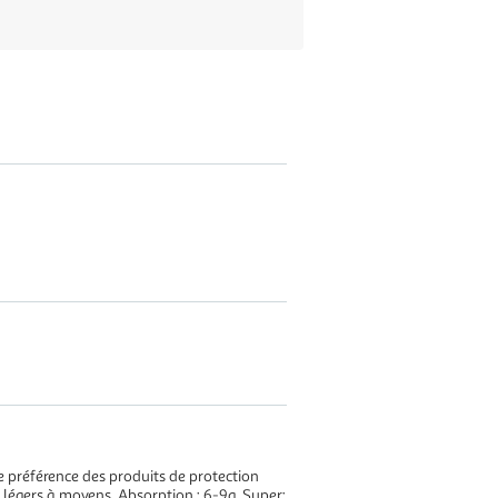
e préférence des produits de protection
ux légers à moyens. Absorption : 6-9g. Super: