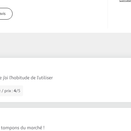
avis
 j’ai l’habitude de l’utiliser
 / prix :
4
/5
s tampons du marché !