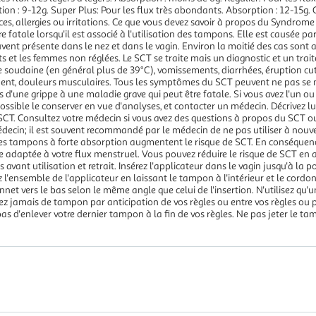
on : 9-12g. Super Plus: Pour les flux très abondants. Absorption : 12-15g.
es, allergies ou irritations. Ce que vous devez savoir à propos du Syndrom
e fatale lorsqu'il est associé à l'utilisation des tampons. Elle est causée p
nt présente dans le nez et dans le vagin. Environ la moitié des cas sont as
ts et les femmes non réglées. Le SCT se traite mais un diagnostic et un tra
re soudaine (en général plus de 39°C), vomissements, diarrhées, éruption c
ment, douleurs musculaires. Tous les symptômes du SCT peuvent ne pas se
une grippe à une maladie grave qui peut être fatale. Si vous avez l'un o
ossible le conserver en vue d'analyses, et contacter un médecin. Décrivez l
CT. Consultez votre médecin si vous avez des questions à propos du SCT ou 
édecin; il est souvent recommandé par le médecin de ne pas utiliser à no
es tampons à forte absorption augmentent le risque de SCT. En conséquence
e adaptée à votre flux menstruel. Vous pouvez réduire le risque de SCT en a
avant utilisation et retrait. Insérez l'applicateur dans le vagin jusqu'à la p
 l'ensemble de l'applicateur en laissant le tampon à l'intérieur et le cordon de
et vers le bas selon le même angle que celui de l'insertion. N'utilisez qu'
sez jamais de tampon par anticipation de vos règles ou entre vos règles ou 
as d'enlever votre dernier tampon à la fin de vos règles. Ne pas jeter le t