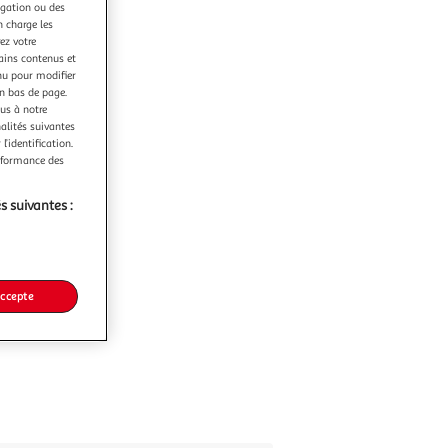
igation ou des
n charge les
ez votre
tains contenus et
nu pour modifier
en bas de page.
ous à notre
nalités suivantes
l’identification.
erformance des
s suivantes :
accepte