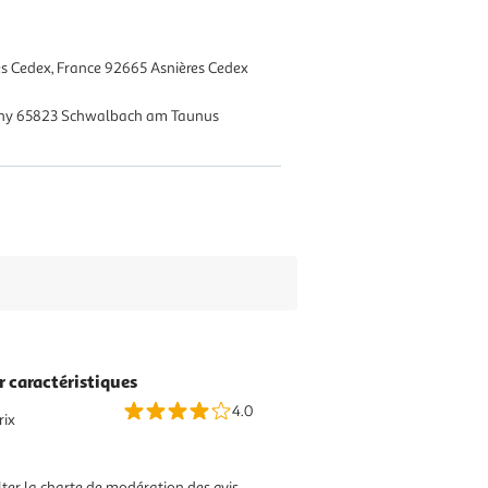
es Cedex, France 92665 Asnières Cedex
any 65823 Schwalbach am Taunus
r caractéristiques
4.0
rix
ter la charte de modération des avis