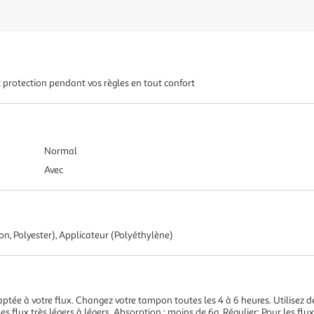
rotection pendant vos règles en tout confort
Normal
Avec
n, Polyester), Applicateur (Polyéthylène)
ptée à votre flux. Changez votre tampon toutes les 4 à 6 heures. Utilisez d
les flux très légers à légers. Absorption : moins de 6g. Régulier: Pour les fl