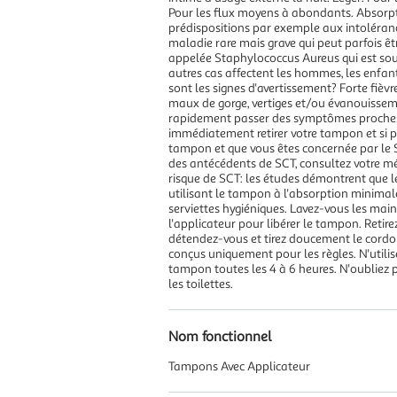
Pour les flux moyens à abondants. Absorpti
prédispositions par exemple aux intoléranc
maladie rare mais grave qui peut parfois êtr
appelée Staphylococcus Aureus qui est souve
autres cas affectent les hommes, les enfan
sont les signes d'avertissement? Forte fièv
maux de gorge, vertiges et/ou évanouisse
rapidement passer des symptômes proches d'
immédiatement retirer votre tampon et si p
tampon et que vous êtes concernée par le S
des antécédents de SCT, consultez votre m
risque de SCT: les études démontrent que l
utilisant le tampon à l'absorption minimal
serviettes hygiéniques. Lavez-vous les mains 
l'applicateur pour libérer le tampon. Retirez
détendez-vous et tirez doucement le cordonn
conçus uniquement pour les règles. N'utili
tampon toutes les 4 à 6 heures. N'oubliez p
les toilettes.
Nom fonctionnel
Tampons Avec Applicateur