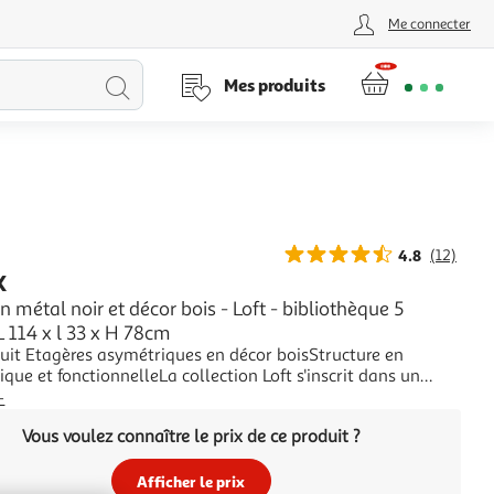
Me connecter
Lancer
Mes produits
la
recherche
4.8
(12)
K
n métal noir et décor bois - Loft - bibliothèque 5
L 114 x l 33 x H 78cm
duit Etagères asymétriques en décor boisStructure en
que et fonctionnelleLa collection Loft s'inscrit dans un
lument industriel. Les meubles de cette collection
+
 l'authenticité du décor bois et l'esprit moderne du métal.
Vous voulez connaître le prix de ce produit ?
anc encastrables, étagère, bib
Afficher le prix