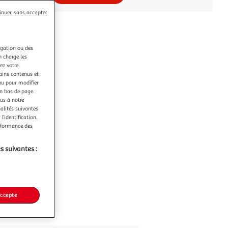
inuer sans accepter
igation ou des
n charge les
ez votre
tains contenus et
nu pour modifier
en bas de page.
ous à notre
nalités suivantes
l’identification.
erformance des
s suivantes :
accepte