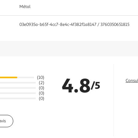
Métal
03e0935a-b65f-4cc7-8e4c-4f382f1a8147 / 3760350651815
4.8
(10)
Consul
/5
(2)
(0)
(0)
(0)
avis