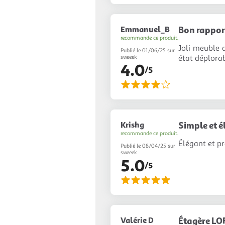
Emmanuel_B
Bon rappor
recommande ce produit.
Joli meuble d
Publié le 01/06/25 sur
état déplorab
sweeek
4.0
/5
Krishg
Simple et é
recommande ce produit.
Élégant et pr
Publié le 08/04/25 sur
sweeek
5.0
/5
Valérie D
Étagère LO