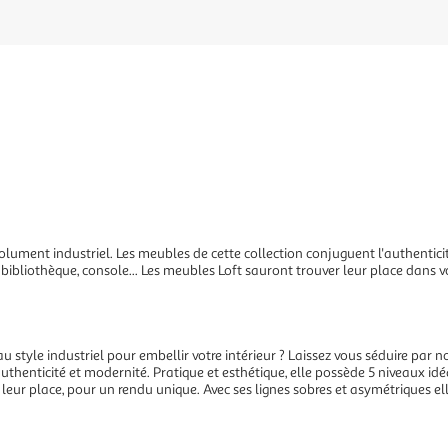
ésolument industriel. Les meubles de cette collection conjuguent l'authentic
 bibliothèque, console... Les meubles Loft sauront trouver leur place dans v
 style industriel pour embellir votre intérieur ? Laissez vous séduire par not
e authenticité et modernité. Pratique et esthétique, elle possède 5 niveaux id
ont leur place, pour un rendu unique. Avec ses lignes sobres et asymétriques