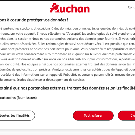
Cont
ns à coeur de protéger vos données !
8 partenaires stockons et accédons à des données personnelles, telles que des données de nav
niques, sur votre appareil. Si vous sélectionnez "J'accepte", les technologies de suivi prendront e
chées dans la section « Nous et nos partenaires traitons des données pour fournir ». Si vous retir
 elles seront désactivées. Si les technologies de suivi sont désactivées, il est possible que cer
vous sont présentés ne soient pas pertinents pour vous. Vous pouvez faire réapparaître ce me
pour retirer votre consentement à tout moment en cliquant sur le lien "Gérer mes préférences" 
 vous avez fait auront un effet sur notre ou nos sites web. Pour plus d’informations, reportez-v
confidentialité. Nos équipes ainsi que nos partenaires externes traitent des données selon les fi
 données de géolocalisation précises. Analyser activement les caractéristiques de l’appareil pour 
 accéder à des informations sur un appareil. Publicités et contenu personnalisés, mesure de p
 du contenu, études d’audience et développement de services.
s ainsi que nos partenaires externes, traitent des données selon les finalité
partenaires (fournisseurs)
toutes les finalités
Tout refuser
J'