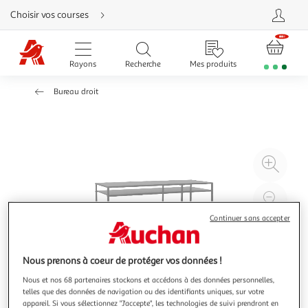
Aller
Choisir vos courses
directement
au
contenu
Aller
directement
Rayons
Recherche
Mes produits
à
la
recherche
Bureau droit
Aller
directement
à
la
navigation
Aller
directement
à
Agr
la
rubrique
l'il
besoin
d'aide
à
Réd
20
l'il
Continuer sans accepter
à
Par
100
le
Nous prenons à coeur de protéger vos données !
%
pro
Nous et nos 68 partenaires stockons et accédons à des données personnelles,
telles que des données de navigation ou des identifiants uniques, sur votre
appareil. Si vous sélectionnez "J'accepte", les technologies de suivi prendront en