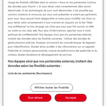
Illustration
Illustration
charge les finalités affichées dans la section « Nous et nos partenaires traitons
précédente
suivante
des données pour fournir ». Si vous retirez votre consentement, elles seront
désactivées. Si les technologies de suivi sont désactivées, il est possible que
certains contenus et annonces qui vous sont présentés ne soient pas pertinents
pour vous. Vous pouvez faire réapparaître ce menu pour modifier vos choix ou
SWEEEK
pour retirer votre consentement à tout moment en cliquant sur le lien "Gérer
mes préférences" en bas de page. Les choix que vous avez fait auront un effet
Bureau avec casiers et deux étagères en métal noir
sur notre ou nos sites web. Pour plus d’informations, reportez-vous à notre
120cm - INDUSTRIELLE
politique de confidentialité. Nos équipes ainsi que nos partenaires externes
Les + produitsMétal noir1 casier2 étagères3 piedsExplorez
traitent des données selon les finalités suivantes : Utiliser des données de
géolocalisation précises. Analyser activement les caractéristiques de l’appareil
le bureau INDUSTRIELLE. Pratique et esthétique, il fusionne
pour l’identification. Stocker et/ou accéder à des informations sur un appareil.
de manière exemplaire ces deux caractéristiques dans un
En savoir +
Publicités et contenu personnalisés, mesure de performance des publicités et du
ensemble cohérent. Il se compose d'un compartiment sous
contenu, études d’audience et développement de services.
Vous voulez connaître le prix de ce produit ?
le plateau principal, parfait pour ranger votre trousse ou
votre matér
Nos équipes ainsi que nos partenaires externes, traitent des
Afficher le prix
données selon les finalités suivantes :
Liste de nos partenaires (fournisseurs)
Afficher toutes les finalités
Description
Tout refuser
J'accepte
Caractéristiques