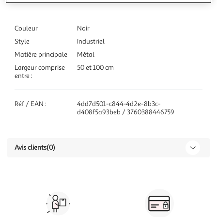
Couleur
Noir
Style
Industriel
Matière principale
Métal
Largeur comprise
50 et 100 cm
entre :
Réf / EAN :
4dd7d501-c844-4d2e-8b3c-
d408f5a93beb / 3760388446759
Avis clients
(0)