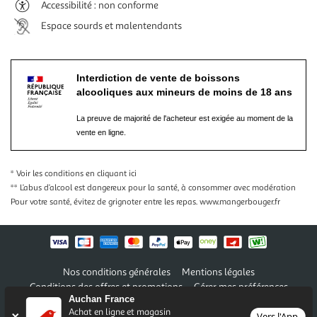
Accessibilité : non conforme
Espace sourds et malentendants
Interdiction de vente de boissons
alcooliques aux mineurs de moins de 18 ans
La preuve de majorité de l'acheteur est exigée au moment de la
vente en ligne.
* Voir les conditions
en cliquant ici
** L’abus d’alcool est dangereux pour la santé, à consommer avec modération
Pour votre santé, évitez de grignoter entre les repas.
www.mangerbouger.fr
Nos conditions générales
Mentions légales
Conditions des offres et promotions
Gérer mes préférences
Auchan France
Politique de confidentialité
Informations légales marketplace
Achat en ligne et magasin
Vers l'App