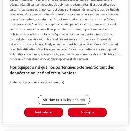
désactivées. Si les technologies de suivi sont désactivées, il est possible que
certains contenus et annonces qui vous sont présentés ne soient pas pertinents
pour vous. Vous pouvez faire réapparaître ce menu pour modifier vos choix ou
pour retirer votre consentement à tout moment en cliquant sur le lien "Gérer
mes préférences" en bas de page. Les choix que vous avez fait auront un effet
SUNTAT
sur notre ou nos sites web. Pour plus d’informations, reportez-vous à notre
politique de confidentialité. Nos équipes ainsi que nos partenaires externes
Cervelas de dinde halal
traitent des données selon les finalités suivantes : Utiliser des données de
400g
géolocalisation précises. Analyser activement les caractéristiques de l’appareil
pour l’identification. Stocker et/ou accéder à des informations sur un appareil.
Vous voulez connaître le prix de ce produit ?
Publicités et contenu personnalisés, mesure de performance des publicités et du
contenu, études d’audience et développement de services.
Afficher le prix
Nos équipes ainsi que nos partenaires externes, traitent des
données selon les finalités suivantes :
Liste de nos partenaires (fournisseurs)
Afficher toutes les finalités
Frais
Halal
Tout refuser
J'accepte
Caractéristiques