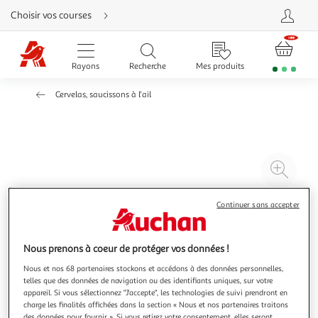
Aller
Choisir vos courses
directement
au
contenu
Aller
directement
Rayons
Recherche
Mes produits
à
la
recherche
Cervelas, saucissons à l'ail
Aller
directement
à
la
navigation
Aller
directement
à
Agr
la
rubrique
l'il
besoin
d'aide
à
Réd
Continuer sans accepter
20
l'il
à
Par
Nous prenons à coeur de protéger vos données !
100
le
Nous et nos 68 partenaires stockons et accédons à des données personnelles,
%
pro
telles que des données de navigation ou des identifiants uniques, sur votre
appareil. Si vous sélectionnez "J'accepte", les technologies de suivi prendront en
charge les finalités affichées dans la section « Nous et nos partenaires traitons
des données pour fournir ». Si vous retirez votre consentement, elles seront