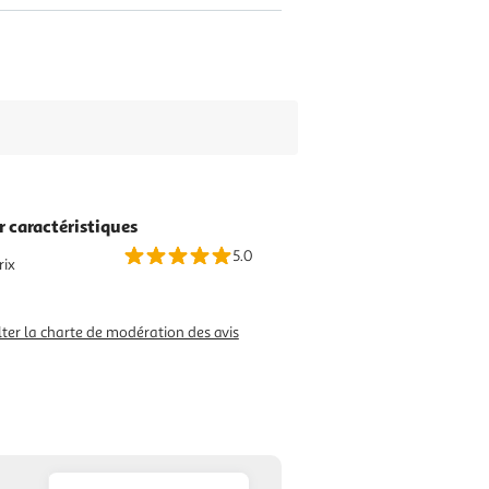
r caractéristiques
5.0
rix
ter la charte de modération des avis