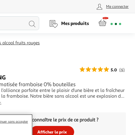
Me connecter
Lancer
Mes produits
la
s alcool fruits rouges
recherche
5.0
(4)
NG
omatisée framboise 0% bouteilles
l'alliance parfaite entre le plaisir d'une bière et la fraîcheur
 la framboise. Notre bière sans alcool est une explosion de
uitées, idéale pour toutes les occasions. Laissez-vous tenter
+
périence gustative unique et rafraîchissante.
Vous voulez connaître le prix de ce produit ?
inuer sans accepter
Afficher le prix