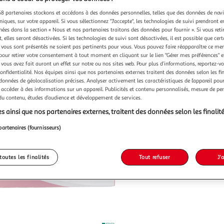
8 partenaires stockons et accédons à des données personnelles, telles que des données de nav
niques, sur votre appareil. Si vous sélectionnez "J'accepte", les technologies de suivi prendront e
chées dans la section « Nous et nos partenaires traitons des données pour fournir ». Si vous retir
 elles seront désactivées. Si les technologies de suivi sont désactivées, il est possible que cer
vous sont présentés ne soient pas pertinents pour vous. Vous pouvez faire réapparaître ce me
pour retirer votre consentement à tout moment en cliquant sur le lien "Gérer mes préférences" 
 vous avez fait auront un effet sur notre ou nos sites web. Pour plus d’informations, reportez-v
confidentialité. Nos équipes ainsi que nos partenaires externes traitent des données selon les fi
 données de géolocalisation précises. Analyser activement les caractéristiques de l’appareil pour 
 accéder à des informations sur un appareil. Publicités et contenu personnalisés, mesure de p
 du contenu, études d’audience et développement de services.
s ainsi que nos partenaires externes, traitent des données selon les finalité
partenaires (fournisseurs)
toutes les finalités
Tout refuser
J'