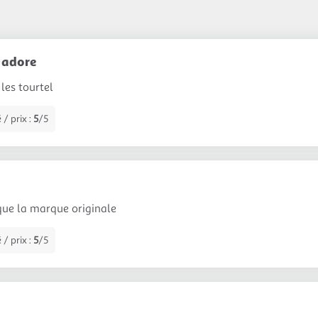
 adore
les tourtel
 / prix :
5
/5
que la marque originale
 / prix :
5
/5