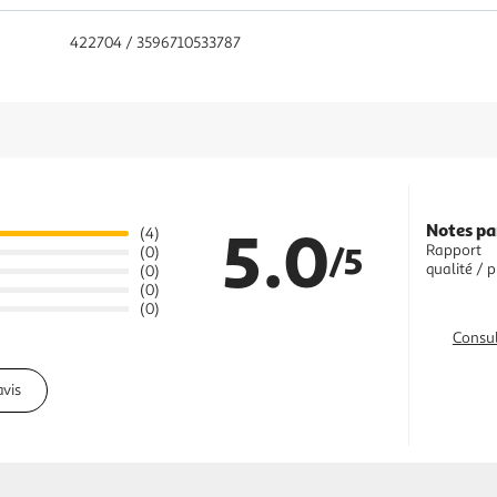
422704 / 3596710533787
5.0
Notes pa
(4)
/5
Rapport
(0)
qualité / p
(0)
(0)
(0)
Consul
avis