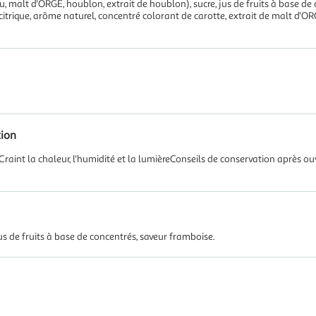
au, malt d'ORGE, houblon, extrait de houblon), sucre, jus de fruits à base d
ide citrique, arôme naturel, concentré colorant de carotte, extrait de malt d'
tion
Craint la chaleur, l'humidité et la lumièreConseils de conservation après ouv
jus de fruits à base de concentrés, saveur framboise.