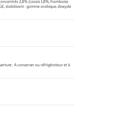
e concentrés 2,8% (cassis 1,8%, framboise
ORGE, stabilisant : gomme arabique, dioxyde
erture : A conserver au réfrigérateur et à