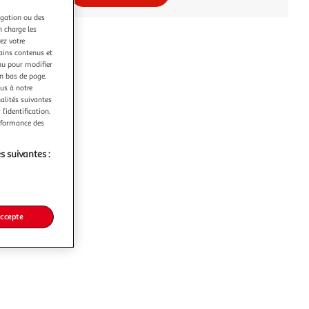
igation ou des
n charge les
ez votre
tains contenus et
nu pour modifier
en bas de page.
ous à notre
nalités suivantes
l’identification.
erformance des
s suivantes :
accepte