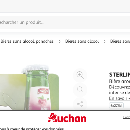
Bières sans alcool, panachés
Bières sans alcool
Bières san
Agrandir
STERLI
l'illustration
Bière ar
Découvrez 
à
Réduire
intense de
200%
l'illustration
saveurs fr
En savoir 
à
Partager
par une ex
6x27,5cl
100
le
%
produit
Cont
ns à coeur de protéger vos données !