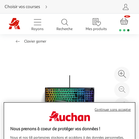
Aller
Choisir vos courses
directement
au
contenu
Aller
directement
Rayons
Recherche
Mes produits
à
la
recherche
Clavier gamer
Aller
directement
à
la
navigation
Aller
directement
à
Agr
la
rubrique
l'il
besoin
d'aide
à
Réd
20
l'il
à
Par
Continuer sans accepter
100
le
%
pro
Nous prenons à coeur de protéger vos données !
Nous et nos 68 partenaires stockons et accédons à des données personnelles,