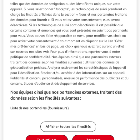
Illustration
Illustration
telles que des données de navigation ou des identifiants uniques, sur votre
précédente
suivante
appareil. Si vous sélectionnez "J'accepte", les technologies de suivi prendront en
charge les finalités affichées dans la section « Nous et nos partenaires traitons
des données pour fournir ». Si vous retirez votre consentement, elles seront
désactivées. Si les technologies de suivi sont désactivées, il est possible que
STEEL SERIES
certains contenus et annonces qui vous sont présentés ne soient pas pertinents
pour vous. Vous pouvez faire réapparaître ce menu pour modifier vos choix ou
Clavier gamer apex 3 fr
pour retirer votre consentement à tout moment en cliquant sur le lien "Gérer
Clavier : Gamer Détail : Mac, Windows 10, Windows 11,
mes préférences" en bas de page. Les choix que vous avez fait auront un effet
Console Mac : Oui Rétro-éclairage : RGB intégré
sur notre ou nos sites web. Pour plus d’informations, reportez-vous à notre
En savoir +
politique de confidentialité. Nos équipes ainsi que nos partenaires externes
Vendu par
Boulanger
traitent des données selon les finalités suivantes : Utiliser des données de
géolocalisation précises. Analyser activement les caractéristiques de l’appareil
pour l’identification. Stocker et/ou accéder à des informations sur un appareil.
Livr. ou retrait dès 3/4 jours
Publicités et contenu personnalisés, mesure de performance des publicités et du
Livraison et retrait offerts
contenu, études d’audience et développement de services.
Plus d'options
Nos équipes ainsi que nos partenaires externes, traitent des
données selon les finalités suivantes :
42,99€
Vendu par
Boulanger
Liste de nos partenaires (fournisseurs)
Livraison dès 5/6 jours
4,99€
Plus d'options
Afficher toutes les finalités
63,71€
Vendu par
2KINGS
Tout refuser
J'accepte