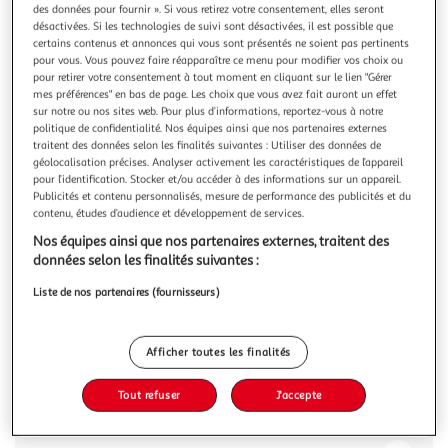
Illustration
Illustrati
des données pour fournir ». Si vous retirez votre consentement, elles seront
précédente
suivante
désactivées. Si les technologies de suivi sont désactivées, il est possible que
certains contenus et annonces qui vous sont présentés ne soient pas pertinents
pour vous. Vous pouvez faire réapparaître ce menu pour modifier vos choix ou
pour retirer votre consentement à tout moment en cliquant sur le lien "Gérer
mes préférences" en bas de page. Les choix que vous avez fait auront un effet
1.0
(1)
sur notre ou nos sites web. Pour plus d’informations, reportez-vous à notre
SOULET
politique de confidentialité. Nos équipes ainsi que nos partenaires externes
traitent des données selon les finalités suivantes : Utiliser des données de
Portique balançoire - Bois - H2,.24m - AMBRE
géolocalisation précises. Analyser activement les caractéristiques de l’appareil
1 balançoire en bois - 1 siège bébé en bois
pour l’identification. Stocker et/ou accéder à des informations sur un appareil.
En savoir +
Publicités et contenu personnalisés, mesure de performance des publicités et du
contenu, études d’audience et développement de services.
Garantie fabricant: 5 ans *
Nos équipes ainsi que nos partenaires externes, traitent des
Vous voulez connaître le prix de ce produit ?
données selon les finalités suivantes :
Liste de nos partenaires (fournisseurs)
Afficher le prix
Afficher toutes les finalités
Tout refuser
J'accepte
Description