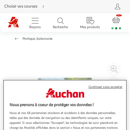
Aller
Choisir vos courses
directement
au
contenu
Aller
directement
Rayons
Recherche
Mes produits
à
la
recherche
Portique, balancoire
Aller
directement
à
la
navigation
Aller
directement
à
Agr
la
rubrique
l'il
besoin
d'aide
à
Réd
Continuer sans accepter
20
l'il
à
Par
100
le
Nous prenons à coeur de protéger vos données !
%
pro
Nous et nos 68 partenaires stockons et accédons à des données personnelles,
telles que des données de navigation ou des identifiants uniques, sur votre
appareil. Si vous sélectionnez "J'accepte", les technologies de suivi prendront en
charge les finalités affichées dans la section « Nous et nos partenaires traitons