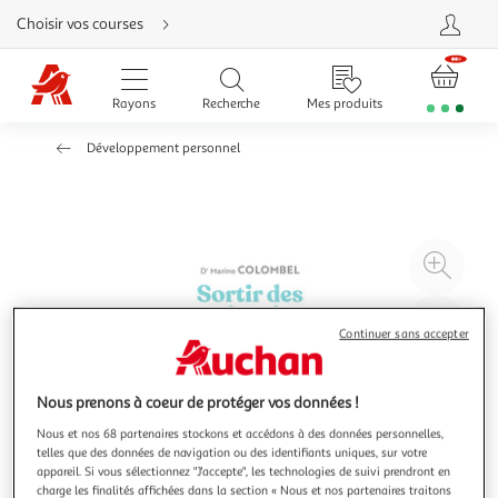
Aller
Choisir vos courses
directement
au
contenu
Aller
directement
Rayons
Recherche
Mes produits
à
la
recherche
Développement personnel
Aller
directement
à
la
navigation
Aller
directement
à
Agr
la
rubrique
l'il
besoin
d'aide
à
Réd
Continuer sans accepter
20
l'il
à
Par
100
le
Nous prenons à coeur de protéger vos données !
%
pro
Nous et nos 68 partenaires stockons et accédons à des données personnelles,
telles que des données de navigation ou des identifiants uniques, sur votre
appareil. Si vous sélectionnez "J'accepte", les technologies de suivi prendront en
charge les finalités affichées dans la section « Nous et nos partenaires traitons