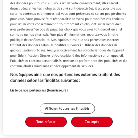
des données pour fournir ». Si vous retirez votre consentement, elles seront
désactivées. Si les technologies de suivi sont désactivées, il est possible que
certains contenus et annonces qui vous sont présentés ne soient pas pertinents
pour vous. Vous pouvez faire réapparaître ce menu pour modifier vos choix ou
pour retirer votre consentement à tout moment en cliquant sur le lien "Gérer
SORTIR DES RUMINATIONS MENTALES, Colombel
mes préférences" en bas de page. Les choix que vous avez fait auront un effet
sur notre ou nos sites web. Pour plus d’informations, reportez-vous à notre
Marine
politique de confidentialité. Nos équipes ainsi que nos partenaires externes
Toutes les clés pour reprendre les commandes de votre vie !
traitent des données selon les finalités suivantes : Utiliser des données de
Vous les connaissez, ces pensées qui tournent en boucle
géolocalisation précises. Analyser activement les caractéristiques de l’appareil
dans votre tête ? Celles qui vous jugent et vous rappellent
En savoir +
pour l’identification. Stocker et/ou accéder à des informations sur un appareil.
sans cesse que vous n'êtes pas beau , que vous êtes
Publicités et contenu personnalisés, mesure de performance des publicités et du
Vous voulez connaître le prix de ce produit ?
coupable , que vous n'arriverez jamais à rien ? Elles
contenu, études d’audience et développement de services.
polluent vot
Nos équipes ainsi que nos partenaires externes, traitent des
Afficher le prix
données selon les finalités suivantes :
Liste de nos partenaires (fournisseurs)
Description
Afficher toutes les finalités
Tout refuser
J'accepte
Caractéristiques